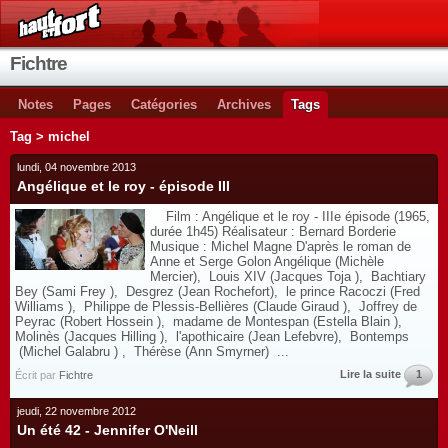
Fichtre
Notes
Pages
Catégories
Archives
Tags
Tag > michel
lundi, 04 novembre 2013
Angélique et le roy - épisode III
Film : Angélique et le roy - IIIe épisode (1965,
durée 1h45) Réalisateur : Bernard Borderie
Musique : Michel Magne D'après le roman de
Anne et Serge Golon Angélique (Michèle
Mercier), Louis XIV (Jacques Toja ), Bachtiary
Bey (Sami Frey ), Desgrez (Jean Rochefort), le prince Racoczi (Fred
Williams ), Philippe de Plessis-Bellières (Claude Giraud ), Joffrey de
Peyrac (Robert Hossein ), madame de Montespan (Estella Blain ),
Molinès (Jacques Hilling ), l'apothicaire (Jean Lefebvre), Bontemps
(Michel Galabru ) , Thérèse (Ann Smyrner) ...
Lire la suite
1
Écrit par
Fichtre
jeudi, 22 novembre 2012
Un été 42 - Jennifer O'Neill