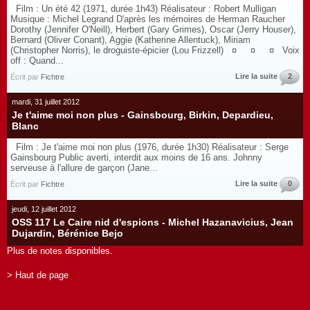
Film : Un été 42 (1971, durée 1h43) Réalisateur : Robert Mulligan
Musique : Michel Legrand D'après les mémoires de Herman Raucher
Dorothy (Jennifer O'Neill), Herbert (Gary Grimes), Oscar (Jerry Houser),
Bernard (Oliver Conant), Aggie (Katherine Allentuck), Miriam
(Christopher Norris), le droguiste-épicier (Lou Frizzell) ¤ ¤ ¤ Voix
off : Quand...
Lire la suite
2
Écrit par
Fichtre
mardi, 31 juillet 2012
Je t'aime moi non plus - Gainsbourg, Birkin, Depardieu,
Blanc
Film : Je t'aime moi non plus (1976, durée 1h30) Réalisateur : Serge
Gainsbourg Public averti, interdit aux moins de 16 ans. Johnny
serveuse à l'allure de garçon (Jane...
Lire la suite
0
Écrit par
Fichtre
jeudi, 12 juillet 2012
OSS 117 Le Caire nid d'espions - Michel Hazanavicius, Jean
Dujardin, Bérénice Bejo
Plus de notes disponibles.
> Haut de page