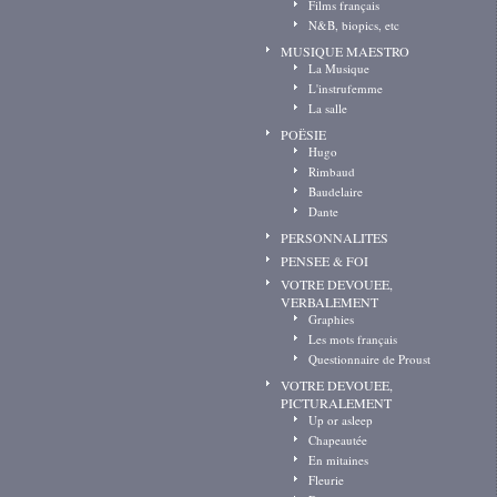
Films français
N&B, biopics, etc
MUSIQUE MAESTRO
La Musique
L'instrufemme
La salle
POËSIE
Hugo
Rimbaud
Baudelaire
Dante
PERSONNALITES
PENSEE & FOI
VOTRE DEVOUEE,
VERBALEMENT
Graphies
Les mots français
Questionnaire de Proust
VOTRE DEVOUEE,
PICTURALEMENT
Up or asleep
Chapeautée
En mitaines
Fleurie