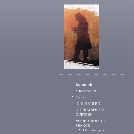
Badum bah
# To move it #
Causes
-C-O-N-C-E-R-T-
OU TRAINER SES
GUETRES
VOTRE CHOIX DE
SEANCE
Films étrangers