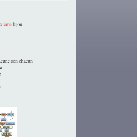
uxième
bijou.
acune son chacun
ra
o
e