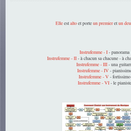
Elle
est
alto
et porte
un premier
et
un de
Instrufemme - I
- panorama
Instrufemme - II
- à chacun sa chacune - à ch
Instrufemme - III
- una guitar
Instrufemme - IV
- pianissim
Instrufemme - V
- fortissimo
Instrufemme - VI
- le pianist