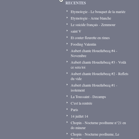
RECENTES
Etymologie - Le bouquet de la mariée
Etymologie - Arme blanche
Le suicide français - Zemmour
saint V
Et conter fleurette en rimes
Fooding Valentin
Aubert chante Houellebecq #4 -
Novembre
Aubert chante Houellebecq #3 - Voilà
ce sera toi
Aubert chante Houellebecq #2 - Reflets
du vide
Aubert chante Houellebecq #1 -
isolement
La Toussaint - Decamps
C'est la rentrée
Paris
14 juillet 14
Chopin - Nocturne posthume n°21 en
do mineur
Chopin - Nocturne posthume, Le