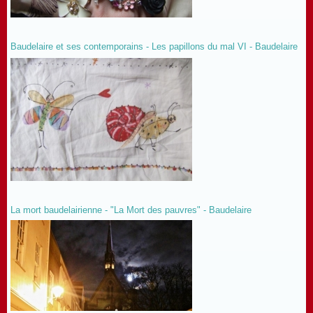
Baudelaire et ses contemporains - Les papillons du mal VI - Baudelaire
La mort baudelairienne - "La Mort des pauvres" - Baudelaire