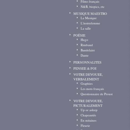
Films français
N&B, biopics, etc
MUSIQUE MAESTRO
La Musique
L'instrufemme
La salle
POËSIE
Hugo
Rimbaud
Baudelaire
Dante
PERSONNALITES
PENSEE & FOI
VOTRE DEVOUEE,
VERBALEMENT
Graphies
Les mots français
Questionnaire de Proust
VOTRE DEVOUEE,
PICTURALEMENT
Up or asleep
Chapeautée
En mitaines
Fleurie