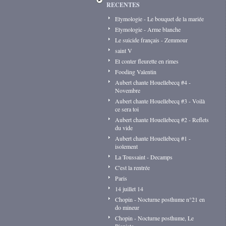
RECENTES
Etymologie - Le bouquet de la mariée
Etymologie - Arme blanche
Le suicide français - Zemmour
saint V
Et conter fleurette en rimes
Fooding Valentin
Aubert chante Houellebecq #4 -
Novembre
Aubert chante Houellebecq #3 - Voilà
ce sera toi
Aubert chante Houellebecq #2 - Reflets
du vide
Aubert chante Houellebecq #1 -
isolement
La Toussaint - Decamps
C'est la rentrée
Paris
14 juillet 14
Chopin - Nocturne posthume n°21 en
do mineur
Chopin - Nocturne posthume, Le