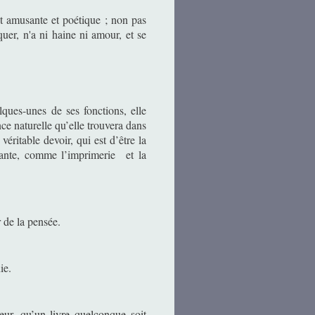
est amusante et poétique ; non pas
iquer, n'a ni haine ni amour, et se
lques-unes de ses fonctions, elle
nce naturelle qu’elle trouvera dans
véritable devoir, qui est d’être la
vante, comme l’imprimerie
et la
r de la pensée.
ie.
eur, qu’un livre quelconque soit