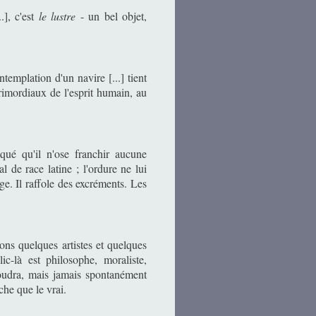
.], c'est
le lustre
- un bel objet,
templation d'un navire [...] tient
primordiaux de l'esprit humain, au
qué qu'il n'ose franchir aucune
al de race latine ; l'ordure ne lui
age. Il raffole des excréments. Les
tons quelques artistes et quelques
lic-là est philosophe, moraliste,
voudra, mais jamais spontanément
rche que le vrai.