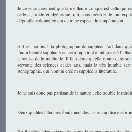
Je crois sincèrement que la meilleure critique est celle qui 
celle-ci, froide et algébrique, qui, sous prétexte de tout expl
dépouille volontairement de toute espèce de tempérament.
S’il est permis à la photographie de suppléer l’art dans que
l’aura bientôt supplanté ou corrompu tout à fait grâce à l’allia
la sottise de la multitude. Il faut donc qu’elle rentre dans son 
servante des sciences et des arts, mais la très humble ser
sténographie, qui n’ont ni créé ni suppléé la littérature.
Je ne suis donc pas partisan de la nature ; elle trouble le miroi
Deux qualités littéraires fondamentales : surnaturalisme et iron
Est-il même bien nécessaire, pour le contentement de l’aut