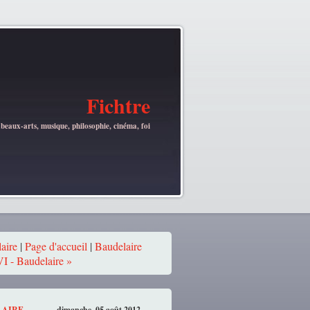
Fichtre
 beaux-arts, musique, philosophie, cinéma, foi
aire
|
Page d'accueil
|
Baudelaire
VI - Baudelaire »
LAIRE
dimanche, 05 août 2012