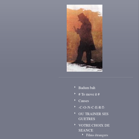
Badum bah
# To move it #
Causes
-C-O-N-C-E-R-T-
OU TRAINER SES
GUETRES
VOTRE CHOIX DE
SEANCE
Films étrangers