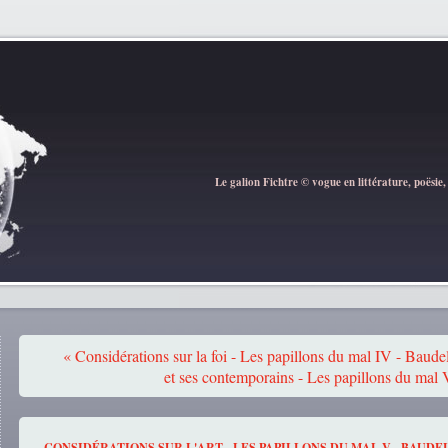
Le galion Fichtre © vogue en littérature, poësie,
« Considérations sur la foi - Les papillons du mal IV - Baudel
et ses contemporains - Les papillons du mal 
CONSIDÉRATIONS SUR L'ART - LES PAPILLONS DU MAL V - BAUDE