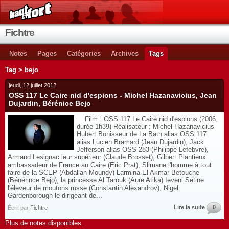
Fichtre
Notes
Pages
Catégories
Archives
Tags
Tag > bejo
jeudi, 12 juillet 2012
OSS 117 Le Caire nid d'espions - Michel Hazanavicius, Jean
Dujardin, Bérénice Bejo
Film : OSS 117 Le Caire nid d'espions (2006,
durée 1h39) Réalisateur : Michel Hazanavicius
Hubert Bonisseur de La Bath alias OSS 117
alias Lucien Bramard (Jean Dujardin), Jack
Jefferson alias OSS 283 (Philippe Lefebvre),
Armand Lesignac leur supérieur (Claude Brosset), Gilbert Plantieux
ambassadeur de France au Caire (Eric Prat), Slimane l'homme à tout
faire de la SCEP (Abdallah Moundy) Larmina El Akmar Betouche
(Bénérince Bejo), la princesse Al Tarouk (Aure Atika) Ieveni Setine
l'éleveur de moutons russe (Constantin Alexandrov), Nigel
Gardenborough le dirigeant de...
Lire la suite
0
Écrit par
Fichtre
Plus de notes disponibles.