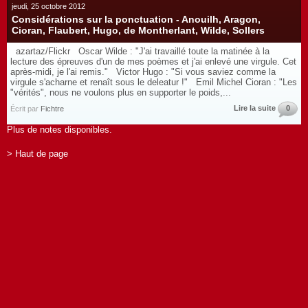
jeudi, 25 octobre 2012
Considérations sur la ponctuation - Anouilh, Aragon,
Cioran, Flaubert, Hugo, de Montherlant, Wilde, Sollers
azartaz/Flickr Oscar Wilde : "J'ai travaillé toute la matinée à la
lecture des épreuves d'un de mes poèmes et j'ai enlevé une virgule. Cet
après-midi, je l'ai remis." Victor Hugo : "Si vous saviez comme la
virgule s'acharne et renaît sous le deleatur !" Emil Michel Cioran : "Les
"vérités", nous ne voulons plus en supporter le poids,...
Lire la suite
0
Écrit par
Fichtre
Plus de notes disponibles.
> Haut de page