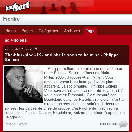
Fichtre
Notes
Pages
Catégories
Archives
Tags
Tag > sollers
mercredi, 22 mai 2013
The-blue-pipe - IX - and she is soon to be mine - Phlippe
Sollers
Philippe Sollers Extrait d'une conversation
entre Philippe Sollers e Jacques-Alain
Miller, 2005 : Jacques-Alain Miller : Vous
devenez voyant, ou bien ça devient plus
apparent. La sociomanie... Philippe Sollers :
Vous savez d'où vient ce mot, de voyant, et là
vous appelez Rimbaud. C’est raconté par
Baudelaire dans les Paradis artificiels , c’est-à-
dire les soirées dans les soirées. Il décrit les
soirées, les parties de prise de drogue, c’est-à-dire de haschisch à
l’époque. Théophile Gautier, Baudelaire, Balzac qui refuse l’expérience.
Le type qui...
Lire la suite
0
Écrit par
Fichtre