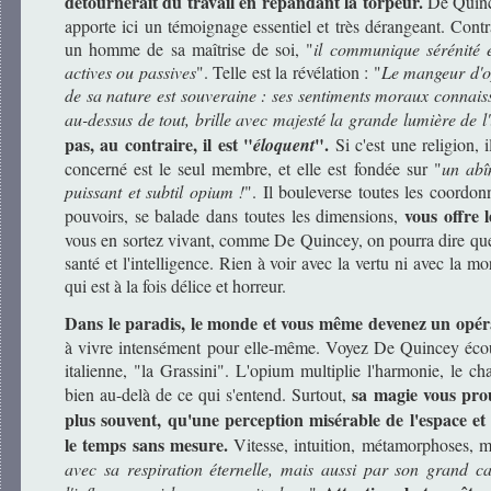
détournerait du travail en répandant la torpeur.
De Quince
apporte ici un témoignage essentiel et très dérangeant. Contr
un homme de sa maîtrise de soi, "
il communique sérénité et
actives ou passives
". Telle est la révélation : "
Le mangeur d'op
de sa nature est souveraine : ses sentiments moraux connaiss
au-dessus de tout, brille avec majesté la grande lumière de l'
pas, au contraire, il est "
".
éloquent
Si c'est une religion, i
concerné est le seul membre, et elle est fondée sur "
un abî
puissant et subtil opium !
". Il bouleverse toutes les coordonn
vous offre l
pouvoirs, se balade dans toutes les dimensions,
vous en sortez vivant, comme De Quincey, on pourra dire que
santé et l'intelligence. Rien à voir avec la vertu ni avec la m
qui est à la fois délice et horreur.
Dans le paradis, le monde et vous même devenez un opér
à vivre intensément pour elle-même. Voyez De Quincey écou
italienne, "la Grassini". L'opium multiplie l'harmonie, le ch
sa magie vous prou
bien au-delà de ce qui s'entend. Surtout,
plus souvent, qu'une perception misérable de l'espace et 
le temps sans mesure.
Vitesse, intuition, métamorphoses, m
avec sa respiration éternelle, mais aussi par son grand ca