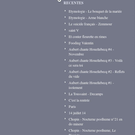
RECENTES
Etymologie - Le bouquet de la mariée
Etymologie - Arme blanche
Le suicide français - Zemmour
saint V
Et conter fleurette en rimes
Fooding Valentin
Aubert chante Houellebecq #4 -
Novembre
Aubert chante Houellebecq #3 - Voilà
ce sera toi
Aubert chante Houellebecq #2 - Reflets
du vide
Aubert chante Houellebecq #1 -
isolement
La Toussaint - Decamps
C'est la rentrée
Paris
14 juillet 14
Chopin - Nocturne posthume n°21 en
do mineur
Chopin - Nocturne posthume, Le