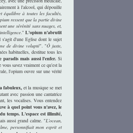
y, avec une précision médicale,
airement à l'alcool, qui dépouille
 équilibre à toutes les facultés,
ium ressent que la partie divine
ent une sérénité sans nuages, et,
L'opium n'abrutit
intelligence
."
l s'agit d'une Eglise dont le sujet
me de divine volupté
". "
Ô juste,
ées habituelles, destitue tous les
e paradis mais aussi l'enfer.
Si
 vous savez vraiment ce qu'est la
orale, l'opium ouvre sur une vérité
a fabuleux,
et la musique se met
tant avec passion une cantatrice
ant, les vocalises. Vous entendez
ve à quel point vous n'avez, le
du temps. L'espace est illimité,
ais aussi grand calme. "
L'ocean,
lme, personnifiait mon esprit et