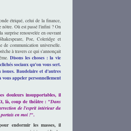
monde étriqué, celui de la finance,
e nôtre. Où est passé l'infini ? On
ù la surprise renouvelée en ouvrant
hakespeare, Poe, Coleridge et
gue de communication universelle.
èche à travers ce qui s'annonçait
Disons les choses : la vie
même.
 clichés sociaux qu'on vous sert.
 issues. Baudelaire et d'autres
e à vous appeler personnellement
s douleurs insupportables, il
 là, coup de théâtre : "
Dans
rrection de l'esprit intérieur du
".
portais en moi !
pour endormir les masses, il