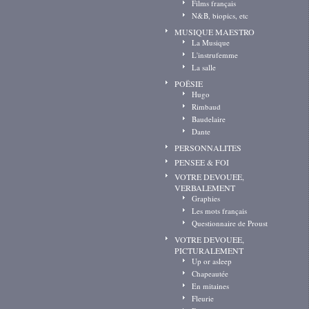
Films français
N&B, biopics, etc
MUSIQUE MAESTRO
La Musique
L'instrufemme
La salle
POËSIE
Hugo
Rimbaud
Baudelaire
Dante
PERSONNALITES
PENSEE & FOI
VOTRE DEVOUEE,
VERBALEMENT
Graphies
Les mots français
Questionnaire de Proust
VOTRE DEVOUEE,
PICTURALEMENT
Up or asleep
Chapeautée
En mitaines
Fleurie