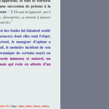
s'approche, et tout se renverse
une succession de prisons à la
êveur
: "
L'Ocean m'apparut pavé
ux, désespérés, se mirent à danser
siècles.
"
 des foules lui faisaient sentir
ssacres dont elles sont l'objet.
partout, le mangeur d'opium a
uit, le moindre incident de son
noramique de certains noyés ou
seste immense et naturel, un
mais qui reste en attente d'un
res (0)
| Tags :
pipe
,
tabac
,
fumer
,
sollers
,