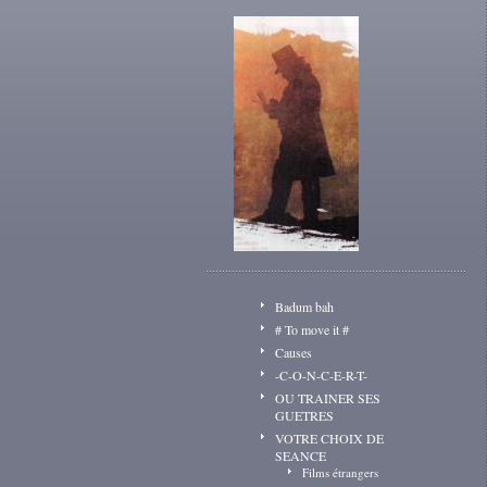
Badum bah
# To move it #
Causes
-C-O-N-C-E-R-T-
OU TRAINER SES
GUETRES
VOTRE CHOIX DE
SEANCE
Films étrangers