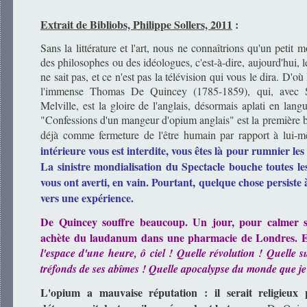
Extrait de Bibliobs, Philippe Sollers, 2011
:
Sans la littérature et l'art, nous ne connaîtrions qu'un petit 
des philosophes ou des idéologues, c'est-à-dire, aujourd'hui, l
ne sait pas, et ce n'est pas la télévision qui vous le dira. D'o
l'immense Thomas De Quincey (1785-1859), qui, avec S
Melville, est la gloire de l'anglais, désormais aplati en lan
"Confessions d'un mangeur d'opium anglais" est la première br
déjà comme fermeture de l'être humain par rapport à lui-
intérieure vous est interdite, vous êtes là pour rumnier les
La sinistre mondialisation du Spectacle bouche toutes les
vous ont averti, en vain. Pourtant, quelque chose persist
vers une expérience.
De Quincey souffre beaucoup. Un jour, pour calmer se
achète du laudanum dans une pharmacie de Londres. Et,
l'espace d'une heure, ô ciel ! Quelle révolution ! Quelle su
tréfonds de ses abîmes ! Quelle apocalypse du monde que je 
L'opium a mauvaise réputation : il serait religieux 