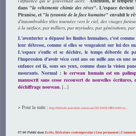
Attention, le tempête 
l'influence qui le gouvernait alors.
"
dans "
". L'espace devient 
la véhémente chimie des rêves
Piranèse, et "
" envahit le r
la tyrannie de la face humaine
d'innombrables têtes tournées vers le ciel, des visages furie
à la surface, par milliers, par myriades, par générations, par 
L'aventurier a dépassé les limites humaines, c'est comme si
leur détresse, comme si elles se vengeaient sur lui des ma
L'espace s'enfle et se déchire, le temps déborde de 
l'impression d'avoir vécu cent ans ou mille ans en une n
enfance est là, sous ses yeux, comme dans la vision pa
mourants. Normal :
le cerveau humain est un palimp
manuscrit sans cesse recouvert de nouvelles écritures, 
déchiffrage nouveau.
[...]
> Pour la suite :
http://bibliobs.nouvelobs.com/essais/20110420.OBS1640/voy...
07:00 Publié dans
Ecrits
,
littérature contemporaine
|
Lien permanent
|
Commentai