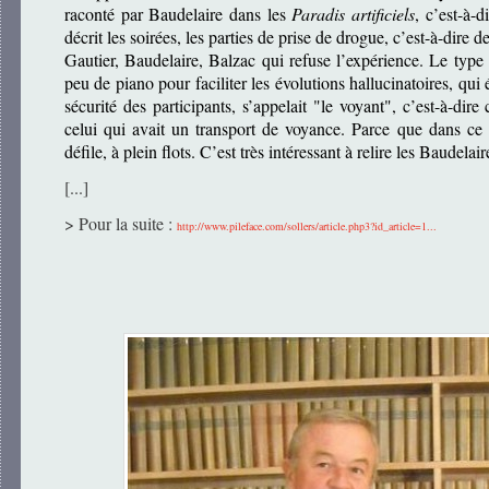
raconté par Baudelaire dans les
Paradis artificiels
, c’est-à-d
décrit les soirées, les parties de prise de drogue, c’est-à-dire
Gautier, Baudelaire, Balzac qui refuse l’expérience. Le type q
peu de piano pour faciliter les évolutions hallucinatoires, qu
sécurité des participants, s’appelait "le voyant", c’est-à-dire
celui qui avait un transport de voyance. Parce que dans ce 
défile, à plein flots. C’est très intéressant à relire les Baudelai
[...]
> Pour la suite :
http://www.pileface.com/sollers/article.php3?id_article=1...