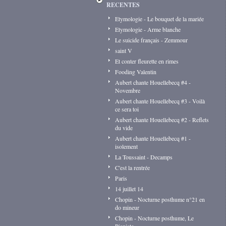
RECENTES
Etymologie - Le bouquet de la mariée
Etymologie - Arme blanche
Le suicide français - Zemmour
saint V
Et conter fleurette en rimes
Fooding Valentin
Aubert chante Houellebecq #4 -
Novembre
Aubert chante Houellebecq #3 - Voilà
ce sera toi
Aubert chante Houellebecq #2 - Reflets
du vide
Aubert chante Houellebecq #1 -
isolement
La Toussaint - Decamps
C'est la rentrée
Paris
14 juillet 14
Chopin - Nocturne posthume n°21 en
do mineur
Chopin - Nocturne posthume, Le