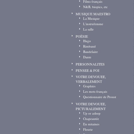
Films français
N&B, biopics, etc
MUSIQUE MAESTRO
La Musique
L'instrufemme
La salle
POËSIE
Hugo
Rimbaud
Baudelaire
Dante
PERSONNALITES
PENSEE & FOI
VOTRE DEVOUEE,
VERBALEMENT
Graphies
Les mots français
Questionnaire de Proust
VOTRE DEVOUEE,
PICTURALEMENT
Up or asleep
Chapeautée
En mitaines
Fleurie