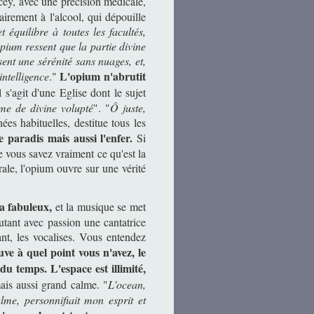
y, avec une précision médicale,
airement à l'alcool, qui dépouille
 équilibre à toutes les facultés,
ium ressent que la partie divine
ent une sérénité sans nuages, et,
L'opium n'abrutit
intelligence
."
l s'agit d'une Eglise dont le sujet
me de divine volupté
". "
Ô juste,
ées habituelles, destitue tous les
e paradis mais aussi l'enfer.
Si
 vous savez vraiment ce qu'est la
orale, l'opium ouvre sur une vérité
a fabuleux,
et la musique se met
tant avec passion une cantatrice
ant, les vocalises. Vous entendez
ve à quel point vous n'avez, le
du temps. L'espace est illimité,
ais aussi grand calme. "
L'ocean,
lme, personnifiait mon esprit et