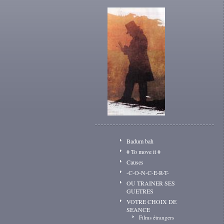
Badum bah
# To move it #
Causes
-C-O-N-C-E-R-T-
OU TRAINER SES
GUETRES
VOTRE CHOIX DE
SEANCE
Films étrangers