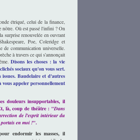
monde étriqué, celui de la finance,
e nôtre. Où est passé l'infini ? On
ù la surprise renouvelée en ouvrant
hakespeare, Poe, Coleridge et
gue de communication universelle.
èche à travers ce qui s'annonçait
Disons les choses : la vie
même.
 clichés sociaux qu'on vous sert.
 issues. Baudelaire et d'autres
e à vous appeler personnellement
s douleurs insupportables, il
 là, coup de théâtre : "
Dans
rrection de l'esprit intérieur du
".
portais en moi !
pour endormir les masses, il