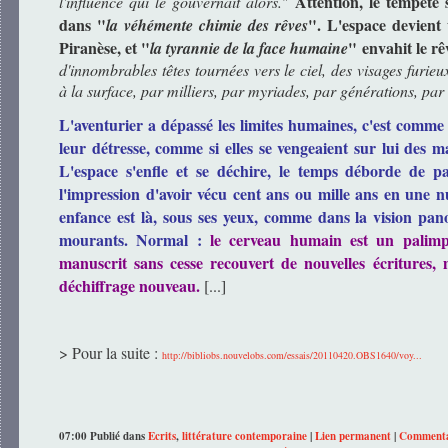
Attention, le tempête 
l'influence qui le gouvernait alors.
"
dans "
". L'espace devient 
la véhémente chimie des rêves
Piranèse, et "
" envahit le r
la tyrannie de la face humaine
d'innombrables têtes tournées vers le ciel, des visages furie
à la surface, par milliers, par myriades, par générations, par 
L'aventurier a dépassé les limites humaines, c'est comme si
leur détresse, comme si elles se vengeaient sur lui des ma
L'espace s'enfle et se déchire, le temps déborde de 
l'impression d'avoir vécu cent ans ou mille ans en une n
enfance est là, sous ses yeux, comme dans la vision pa
mourants. Normal :
le cerveau humain est un palimp
manuscrit sans cesse recouvert de nouvelles écritures, 
déchiffrage nouveau.
[...]
> Pour la suite :
http://bibliobs.nouvelobs.com/essais/20110420.OBS1640/voy...
07:00 Publié dans
Ecrits
,
littérature contemporaine
|
Lien permanent
|
Commentai