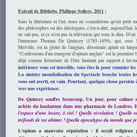
Extrait de Bibliobs, Philippe Sollers, 2011
:
Sans la littérature et l'art, nous ne connaîtrions qu'un petit 
des philosophes ou des idéologues, c'est-à-dire, aujourd'hui, l
ne sait pas, et ce n'est pas la télévision qui vous le dira. D'o
l'immense Thomas De Quincey (1785-1859), qui, avec S
Melville, est la gloire de l'anglais, désormais aplati en lan
"Confessions d'un mangeur d'opium anglais" est la première br
déjà comme fermeture de l'être humain par rapport à lui-
intérieure vous est interdite, vous êtes là pour rumnier les
La sinistre mondialisation du Spectacle bouche toutes les
vous ont averti, en vain. Pourtant, quelque chose persist
vers une expérience.
De Quincey souffre beaucoup. Un jour, pour calmer se
achète du laudanum dans une pharmacie de Londres. Et,
l'espace d'une heure, ô ciel ! Quelle révolution ! Quelle su
tréfonds de ses abîmes ! Quelle apocalypse du monde que je 
L'opium a mauvaise réputation : il serait religieux 