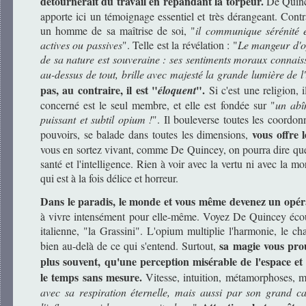
détournerait du travail en répandant la torpeur.
De Quince
apporte ici un témoignage essentiel et très dérangeant. Contr
un homme de sa maîtrise de soi, "
il communique sérénité et
actives ou passives
". Telle est la révélation : "
Le mangeur d'op
de sa nature est souveraine : ses sentiments moraux connaiss
au-dessus de tout, brille avec majesté la grande lumière de l'
pas, au contraire, il est "
".
éloquent
Si c'est une religion, i
concerné est le seul membre, et elle est fondée sur "
un abî
puissant et subtil opium !
". Il bouleverse toutes les coordonn
vous offre l
pouvoirs, se balade dans toutes les dimensions,
vous en sortez vivant, comme De Quincey, on pourra dire que
santé et l'intelligence. Rien à voir avec la vertu ni avec la m
qui est à la fois délice et horreur.
Dans le paradis, le monde et vous même devenez un opér
à vivre intensément pour elle-même. Voyez De Quincey écou
italienne, "la Grassini". L'opium multiplie l'harmonie, le ch
sa magie vous prou
bien au-delà de ce qui s'entend. Surtout,
plus souvent, qu'une perception misérable de l'espace et 
le temps sans mesure.
Vitesse, intuition, métamorphoses, m
avec sa respiration éternelle, mais aussi par son grand ca