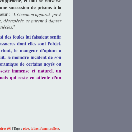
s'approche, et tout se renverse
une succession de prisons à la
êveur
: "
L'Ocean m'apparut pavé
ux, désespérés, se mirent à danser
siècles.
"
 des foules lui faisaient sentir
ssacres dont elles sont l'objet.
partout, le mangeur d'opium a
uit, le moindre incident de son
noramique de certains noyés ou
seste immense et naturel, un
mais qui reste en attente d'un
res (0)
| Tags :
pipe
,
tabac
,
fumer
,
sollers
,