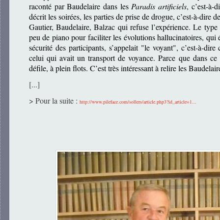
raconté par Baudelaire dans les
Paradis artificiels
, c’est-à-d
décrit les soirées, les parties de prise de drogue, c’est-à-dire
Gautier, Baudelaire, Balzac qui refuse l’expérience. Le type q
peu de piano pour faciliter les évolutions hallucinatoires, qu
sécurité des participants, s’appelait "le voyant", c’est-à-dire
celui qui avait un transport de voyance. Parce que dans ce 
défile, à plein flots. C’est très intéressant à relire les Baudelai
[...]
> Pour la suite :
http://www.pileface.com/sollers/article.php3?id_article=1...