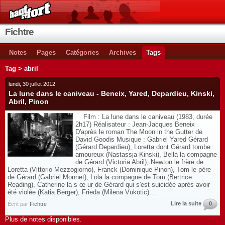
Fichtre
Notes
Pages
Catégories
Archives
Tags
Tag > abril
lundi, 30 juillet 2012
La lune dans le caniveau - Beneix, Yared, Depardieu, Kinski,
Abril, Pinon
Film : La lune dans le caniveau (1983, durée
2h17) Réalisateur : Jean-Jacques Beneix
D'après le roman The Moon in the Gutter de
David Goodis Musique : Gabriel Yared Gérard
(Gérard Depardieu), Loretta dont Gérard tombe
amoureux (Nastassja Kinski), Bella la compagne
de Gérard (Victoria Abril), Newton le frère de
Loretta (Vittorio Mezzogiorno), Franck (Dominique Pinon), Tom le père
de Gérard (Gabriel Monnet), Lola la compagne de Tom (Bertrice
Reading), Catherine la s œ ur de Gérard qui s'est suicidée après avoir
été violée (Katia Berger), Frieda (Milena Vukotic)....
Lire la suite
0
Écrit par
Fichtre
Plus de notes disponibles.