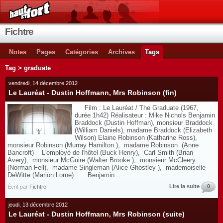
Fichtre
Notes
Pages
Catégories
Archives
Tags
Tag > graduate
vendredi, 14 décembre 2012
Le Lauréat - Dustin Hoffmann, Mrs Robinson (fin)
Film : Le Lauréat / The Graduate (1967,
durée 1h42) Réalisateur : Mike Nichols Benjamin
Braddock (Dustin Hoffman), monsieur Braddock
(William Daniels), madame Braddock (Elizabeth
Wilson) Elaine Robinson (Katharine Ross),
monsieur Robinson (Murray Hamilton ), madame Robinson (Anne
Bancroft) L'employé de l'hôtel (Buck Henry), Carl Smith (Brian
Avery), monsieur McGuire (Walter Brooke ), monsieur McCleery
(Norman Fell), madame Singleman (Alice Ghostley ), mademoiselle
DeWitte (Marion Lorne) Benjamin...
Lire la suite
0
Écrit par
Fichtre
jeudi, 13 décembre 2012
Le Lauréat - Dustin Hoffmann, Mrs Robinson (suite)