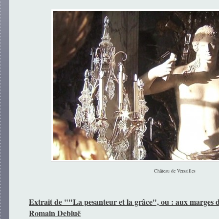
Château de Versailles
Extrait de ""La pesanteur et la grâce", ou : aux marges 
Romain Debluë