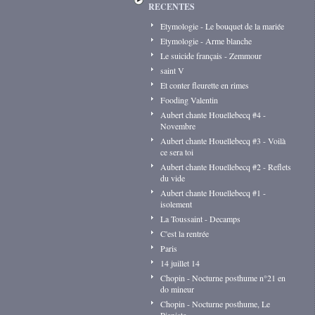
RECENTES
Etymologie - Le bouquet de la mariée
Etymologie - Arme blanche
Le suicide français - Zemmour
saint V
Et conter fleurette en rimes
Fooding Valentin
Aubert chante Houellebecq #4 -
Novembre
Aubert chante Houellebecq #3 - Voilà
ce sera toi
Aubert chante Houellebecq #2 - Reflets
du vide
Aubert chante Houellebecq #1 -
isolement
La Toussaint - Decamps
C'est la rentrée
Paris
14 juillet 14
Chopin - Nocturne posthume n°21 en
do mineur
Chopin - Nocturne posthume, Le