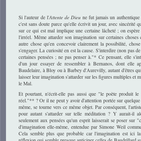
Si l'auteur de l'
Attente de Dieu
ne fut jamais un authentique 
c'est sans doute parce qu'elle écrivit un jour, avec sincérité qu
sur ce qui est mal implique une certaine lâcheté ; on espère j
l'irréel. Même attarder son imagination sur certaines choses
autre chose qu'en concevoir clairement la possibilité, chose 
s'engager. La curiosité en est la cause. S'interdire (non pas de
certaines pensées ; ne pas penser à."* Ce pensant, elle s'in
d'un jour essayer de ressembler à Bernanos, dont elle ap
Baudelaire, à Bloy ou à Barbey d'Aurevilly, autant d'êtres qu
laisser leur imagination s'attarder sur les figures multiples et 
le Mal.
Et pourtant, n'écrit-elle pas aussi que "le poète produit le 
réel."** ? Or il ne peut y avoir d'attention portée sur quelque
même, se tourne vers ce même objet. Par conséquent, l'artiste
pour autant s'attarder sur telle méditation ? Y aurait-il 
seulement aux pensées qu'un esprit laisserait se poser sur "c
d'imagination elle-même, entendue par Simone Weil comm
Cela semble plus que probable car l'imagination est ici la 
réflexion qui semble presque anticiper celles de Baudrillard su