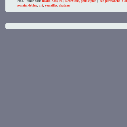
09:27 Publié dans
Beaux-Arts
,
Foi
,
Réflexions, philosophie
|
Lien permanent
|
Com
romain
,
deblue
,
art
,
versailles
,
chateau