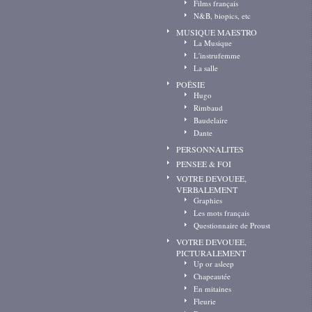
Films français
N&B, biopics, etc
MUSIQUE MAESTRO
La Musique
L'instrufemme
La salle
POËSIE
Hugo
Rimbaud
Baudelaire
Dante
PERSONNALITES
PENSEE & FOI
VOTRE DEVOUEE,
VERBALEMENT
Graphies
Les mots français
Questionnaire de Proust
VOTRE DEVOUEE,
PICTURALEMENT
Up or asleep
Chapeautée
En mitaines
Fleurie