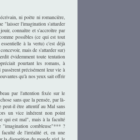
écrivain, ni poète ni romancière,
e "laisser l'imagination s'attarder
ouir, connaître et s'accroître par
 comme possibles (ce qui est tout
essentielle à la vertu) c'est déjà
 concevoir, mais de s'attarder sur)
terdit évidemment toute tentation
préciait pourtant les romans, à
i passèrent précisément leur vie à
mouvantes qu'à nos yeux sait offrir
beau par l'attention fixée sur le
 chose sans que la pensée, par là-
 peut-il être attentif au Mal sans
alors un vice inhérent non point
e qui est mal", mais à la faculté
e "imagination combleuse"*** ?
faculté de l'irréalité et, en une
r la disparition du monde réel, le