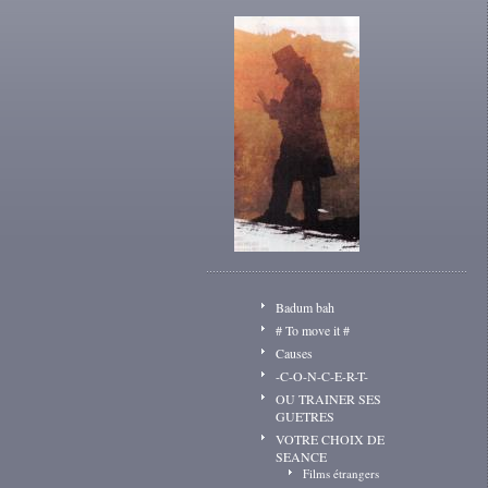
Badum bah
# To move it #
Causes
-C-O-N-C-E-R-T-
OU TRAINER SES
GUETRES
VOTRE CHOIX DE
SEANCE
Films étrangers