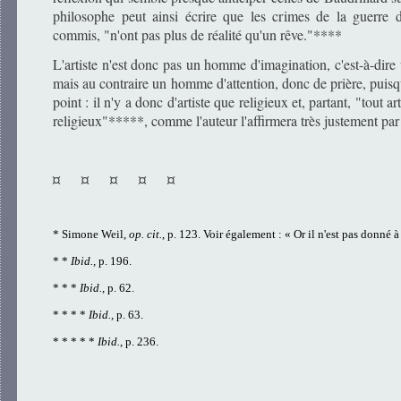
philosophe peut ainsi écrire que les crimes de la guerre 
commis, "n'ont pas plus de réalité qu'un rêve."****
L'artiste n'est donc pas un homme d'imagination, c'est-à-dire
mais au contraire un homme d'attention, donc de prière, puisqu
point : il n'y a donc d'artiste que religieux et, partant, "tout 
religieux"*****, comme l'auteur l'affirmera très justement par 
¤ ¤ ¤ ¤ ¤
*
Simone Weil,
op. cit.
, p. 123.
Voir également : « Or il n'est pas donné à
* *
Ibid.,
p. 196.
* * *
Ibid.
, p. 62.
* * * *
Ibid.,
p. 63.
* * * * *
Ibid.
, p. 236.