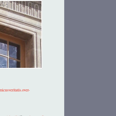
micusveritatis.over-