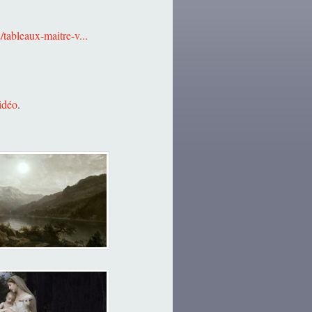
/tableaux-maitre-v...
idéo
.