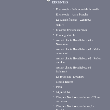
RECENTES
Etymologie - Le bouquet de la mariée
Etymologie - Arme blanche
Le suicide français - Zemmour
saint V
Et conter fleurette en rimes
Fooding Valentin
Aubert chante Houellebecq #4 -
Novembre
Aubert chante Houellebecq #3 - Voilà
ce sera toi
Aubert chante Houellebecq #2 - Reflets
du vide
Aubert chante Houellebecq #1 -
isolement
La Toussaint - Decamps
C'est la rentrée
Paris
14 juillet 14
Chopin - Nocturne posthume n°21 en
do mineur
Chopin - Nocturne posthume, Le