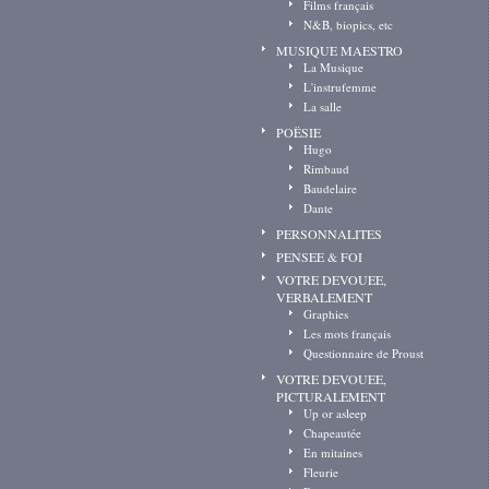
Films français
N&B, biopics, etc
MUSIQUE MAESTRO
La Musique
L'instrufemme
La salle
POËSIE
Hugo
Rimbaud
Baudelaire
Dante
PERSONNALITES
PENSEE & FOI
VOTRE DEVOUEE,
VERBALEMENT
Graphies
Les mots français
Questionnaire de Proust
VOTRE DEVOUEE,
PICTURALEMENT
Up or asleep
Chapeautée
En mitaines
Fleurie