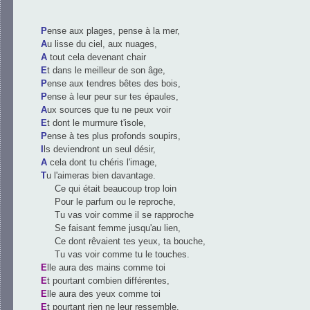
P
ense aux plages, pense à la mer,
A
u lisse du ciel, aux nuages,
A
tout cela devenant chair
E
t dans le meilleur de son âge,
P
ense aux tendres bêtes des bois,
P
ense à leur peur sur tes épaules,
A
ux sources que tu ne peux voir
E
t dont le murmure t'isole,
P
ense à tes plus profonds soupirs,
I
ls deviendront un seul désir,
A
cela dont tu chéris l'image,
T
u l'aimeras bien davantage.
Ce qui était beaucoup trop loin
Pour le parfum ou le reproche,
Tu vas voir comme il se rapproche
Se faisant femme jusqu'au lien,
Ce dont rêvaient tes yeux, ta bouche,
Tu vas voir comme tu le touches.
E
lle aura des mains comme toi
E
t pourtant combien différentes,
E
lle aura des yeux comme toi
E
t pourtant rien ne leur ressemble.