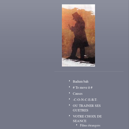
Badum bah
# To move it #
Causes
-C-O-N-C-E-R-T-
OU TRAINER SES
GUETRES
VOTRE CHOIX DE
SEANCE
Films étrangers