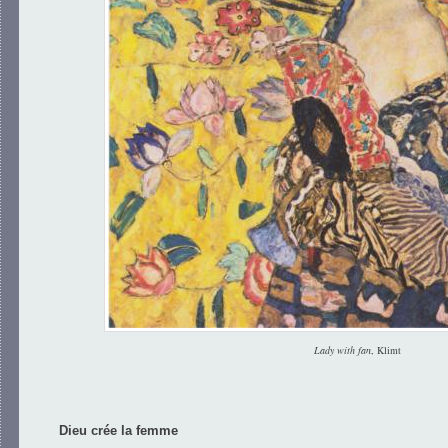
Lady with fan
, Klimt
Dieu crée la femme