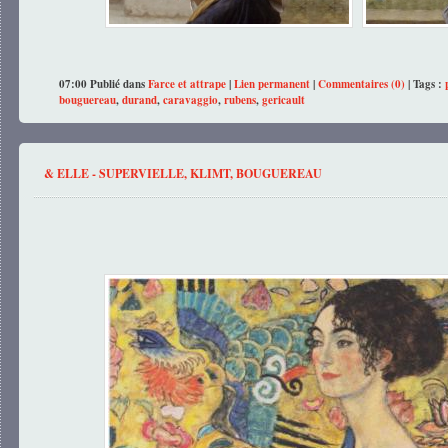
07:00 Publié dans
Farce et attrape
|
Lien permanent
|
Commentaires (0)
| Tags :
bouguereau
,
durand
,
caravaggio
,
rubens
,
gericault
& ELLE - SUPERVIELLE, KLIMT, BOUGUEREAU