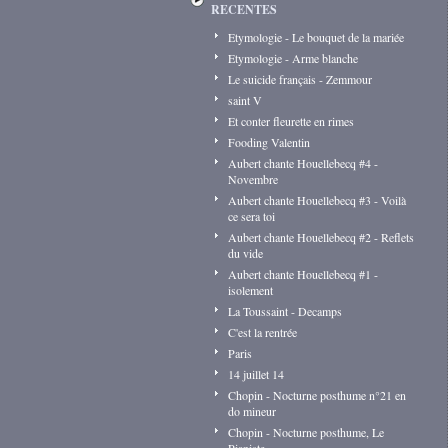
RECENTES
Etymologie - Le bouquet de la mariée
Etymologie - Arme blanche
Le suicide français - Zemmour
saint V
Et conter fleurette en rimes
Fooding Valentin
Aubert chante Houellebecq #4 -
Novembre
Aubert chante Houellebecq #3 - Voilà
ce sera toi
Aubert chante Houellebecq #2 - Reflets
du vide
Aubert chante Houellebecq #1 -
isolement
La Toussaint - Decamps
C'est la rentrée
Paris
14 juillet 14
Chopin - Nocturne posthume n°21 en
do mineur
Chopin - Nocturne posthume, Le