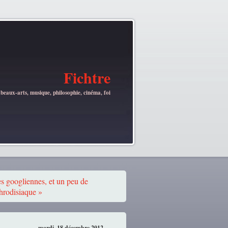
Fichtre
 beaux-arts, musique, philosophie, cinéma, foi
s googliennes, et un peu de
hrodisiaque »
mardi, 18 décembre 2012