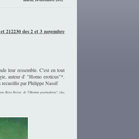
et 212230 des 2 et 3 novembre
nde leur ressemble. C'est en tout
ogie, auteur d' "Homo eroticus"*.
s recueillis par Philippe Nassif
avec Brice Perrier, de "l'Homme postmoderne", chez