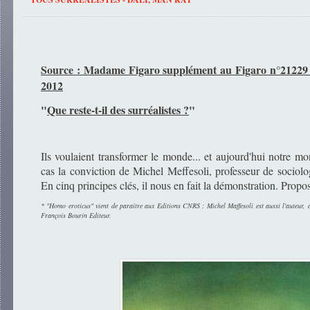
Source : Madame Figaro supplément au Figaro n°21229 
2012
"
Que reste-t-il des surréalistes ?
"
Ils voulaient transformer le monde... et aujourd'hui notre mo
cas la conviction de Michel Meffesoli, professeur de sociol
En cinq principes clés, il nous en fait la démonstration. Propo
* "Homo eroticus" vient de paraître aux Editions CNRS ; Michel Maffesoli est aussi l'auteur, 
François Bourin Editeur.