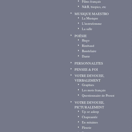
Films français
N&B, biopics, etc
MUSIQUE MAESTRO
La Musique
L'instrufemme
La salle
POËSIE
Hugo
Rimbaud
Baudelaire
Dante
PERSONNALITES
PENSEE & FOI
VOTRE DEVOUEE,
VERBALEMENT
Graphies
Les mots français
Questionnaire de Proust
VOTRE DEVOUEE,
PICTURALEMENT
Up or asleep
Chapeautée
En mitaines
Fleurie