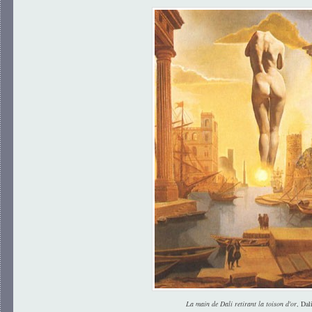
La main de Dali retirant la toison d'or
, Dal