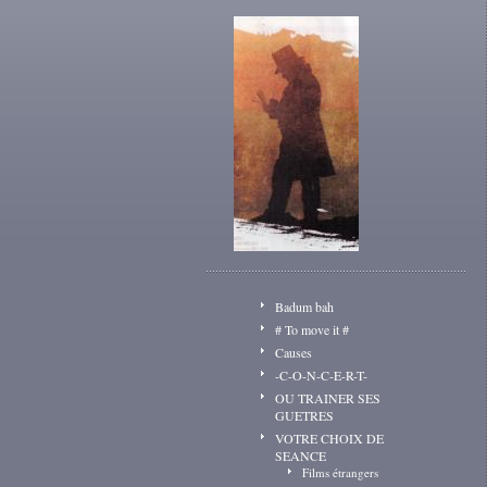
Badum bah
# To move it #
Causes
-C-O-N-C-E-R-T-
OU TRAINER SES
GUETRES
VOTRE CHOIX DE
SEANCE
Films étrangers