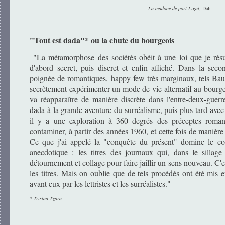
La madone de port Ligat
, Dali
"Tout est dada"* ou la chute du bourgeois
"La métamorphose des sociétés obéit à une loi que je rés
d'abord secret, puis discret et enfin affiché. Dans la se
poignée de romantiques, happy few très marginaux, tels Bau
secrètement expérimenter un mode de vie alternatif au bourge
va réapparaître de manière discrète dans l'entre-deux-guerr
dada à la grande aventure du surréalisme, puis plus tard avec l
il y a une exploration à 360 degrés des préceptes romant
contaminer, à partir des années 1960, et cette fois de manière 
Ce que j'ai appelé la "conquête du présent" domine le co
anecdotique : les titres des journaux qui, dans le sillag
détournement et collage pour faire jaillir un sens nouveau. C'
les titres. Mais on oublie que de tels procédés ont été mis 
avant eux par les lettristes et les surréalistes."
* Tristan Tzara