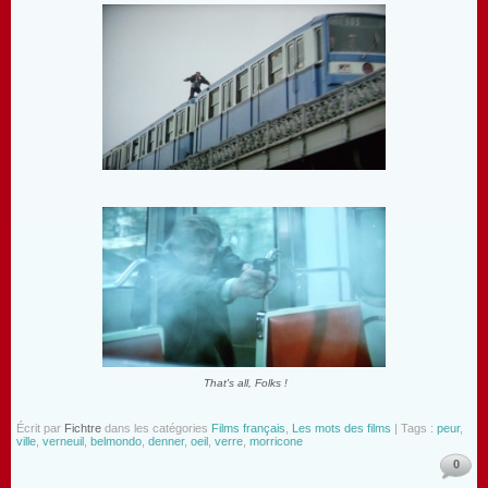
That's all, Folks !
Écrit par
Fichtre
dans les catégories
Films français
,
Les mots des films
| Tags :
peur
,
ville
,
verneuil
,
belmondo
,
denner
,
oeil
,
verre
,
morricone
0