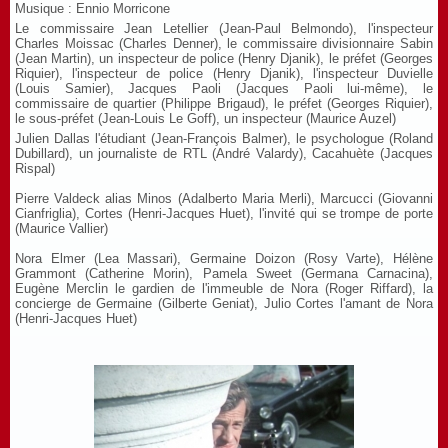
Musique : Ennio Morricone
Le commissaire Jean Letellier
(Jean-Paul Belmondo), l'inspecteur
Charles
Moissac
(Charles Denner), le commissaire divisionnaire Sabin
(Jean Martin),
un inspecteur de police
(Henry Djanik),
le préfet (Georges
Riquier), l'inspecteur de police (Henry Djanik), l'inspecteur Duvielle
(Louis Samier), Jacques Paoli (Jacques Paoli lui-même), le
commissaire de quartier (Philippe Brigaud), le préfet (Georges Riquier),
le sous-préfet (Jean-Louis Le Goff), un inspecteur (Maurice Auzel)
Julien Dallas
l'étudiant (Jean-François Balmer
), le psychologue (Roland
Dubillard), un journaliste de RTL (André Valardy), Cacahuète (Jacques
Rispal)
Pierre Valdeck alias Minos
(Adalberto Maria Merli
),
Marcucci
(Giovanni
Cianfriglia
),
Cortes
(Henri-Jacques Huet
), l'invité qui se trompe de porte
(Maurice Vallier)
Nora Elmer
(Lea Massari),
Germaine Doizon
(Rosy Varte
),
Hélène
Grammont
(Catherine Morin
),
Pamela Sweet
(Germana Carnacina),
Eugène Merclin le gardien de l'immeuble de Nora (Roger Riffard),
la
concierge de Germaine (Gilberte Geniat), Julio Cortes l'amant de Nora
(Henri-Jacques Huet)