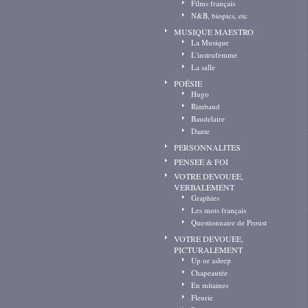
Films français
N&B, biopics, etc
MUSIQUE MAESTRO
La Musique
L'instrufemme
La salle
POËSIE
Hugo
Rimbaud
Baudelaire
Dante
PERSONNALITES
PENSEE & FOI
VOTRE DEVOUEE,
VERBALEMENT
Graphies
Les mots français
Questionnaire de Proust
VOTRE DEVOUEE,
PICTURALEMENT
Up or asleep
Chapeautée
En mitaines
Fleurie