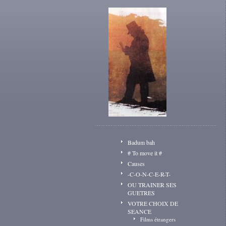
Badum bah
# To move it #
Causes
-C-O-N-C-E-R-T-
OU TRAINER SES
GUETRES
VOTRE CHOIX DE
SEANCE
Films étrangers