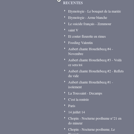
RECENTES
Etymologie - Le bouquet de la mariée
Etymologie - Arme blanche
Le suicide français - Zemmour
saint V
Et conter fleurette en rimes
Fooding Valentin
Aubert chante Houellebecq #4 -
Novembre
Aubert chante Houellebecq #3 - Voilà
ce sera toi
Aubert chante Houellebecq #2 - Reflets
du vide
Aubert chante Houellebecq #1 -
isolement
La Toussaint - Decamps
C'est la rentrée
Paris
14 juillet 14
Chopin - Nocturne posthume n°21 en
do mineur
Chopin - Nocturne posthume, Le