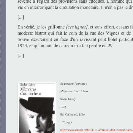
sévérité à l'égard des provisions sans chèques. L'homme qui 
vie en interrompant la circulation monétaire. Il n'en a pas le dr
[...]
En vérité, je les griffonne
[ces lignes]
, et sans effort, et sans 
modeste bistrot qui fait le coin de la rue des Vignes et de l
trouve exactement en face d'un ravissant petit hôtel particul
1923, et qu'un huit de carreau m'a fait perdre en 29.
[...]
Se procurer l'ouvrage :
Mémoires d'un tricheur
Sacha Guitry
1935
Ed. Gallimard, folio
157 pages
http://www.amazon.fr/M%C3%A9moires-dun-tricheur-Sacha