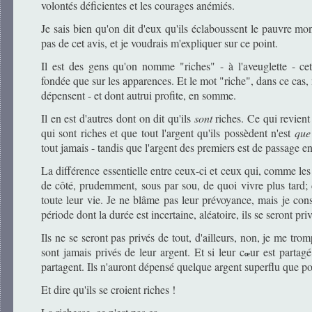
volontés déficientes et les courages anémiés.
Je sais bien qu'on dit d'eux qu'ils éclaboussent le pauvre mo
pas de cet avis, et je voudrais m'expliquer sur ce point.
Il est des gens qu'on nomme "riches" - à l'aveuglette - cett
fondée que sur les apparences. Et le mot "riche", dans ce cas, ne
dépensent - et dont autrui profite, en somme.
Il en est d'autres dont on dit qu'ils
sont
riches. Ce qui revient
qui sont riches et que tout l'argent qu'ils possèdent n'est
que
tout jamais - tandis que l'argent des premiers est de passage en
La différence essentielle entre ceux-ci et ceux qui, comme le
de côté, prudemment, sous par sou, de quoi vivre plus tard
toute leur vie. Je ne blâme pas leur prévoyance, mais je co
période dont la durée est incertaine, aléatoire, ils se seront pri
Ils ne se seront pas privés de tout, d'ailleurs, non, je me tromp
sont jamais privés de leur argent. Et si leur c
ur est partagé
œ
partagent. Ils n'auront dépensé quelque argent superflu que pou
Et dire qu'ils se croient riches !