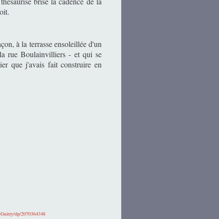
thésaurise brise la cadence de la
oit.
façon, à la terrasse ensoleillée d'un
a rue Boulainvilliers - et qui se
ier que j'avais fait construire en
-Guitry/dp/2070364348