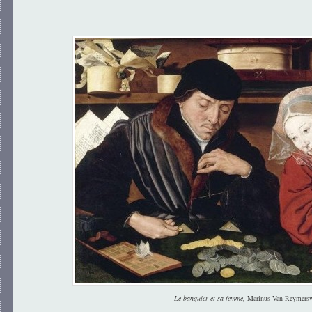
Le banquier et sa femme,
Marinus Van Reymersw