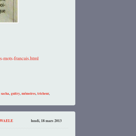
es-mots-francais
.html
:
sacha
,
guitry
,
mémoires
,
tricheur
,
SWAELE
lundi, 18 mars 2013