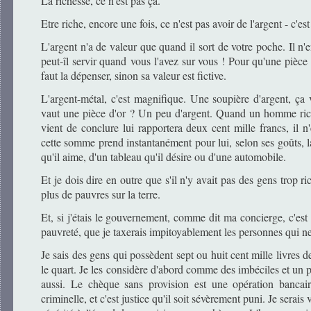
La richesse, ce n'est pas ça.
Etre riche, encore une fois, ce n'est pas avoir de l'argent - c'es
L'argent n'a de valeur que quand il sort de votre poche. Il n'
peut-îl servir quand vous l'avez sur vous ! Pour qu'une pièce d
faut la dépenser, sinon sa valeur est fictive.
L'argent-métal, c'est magnifique. Une soupière d'argent, ça 
vaut une pièce d'or ? Un peu d'argent. Quand un homme riche
vient de conclure lui rapportera deux cent mille francs, il n
cette somme prend instantanément pour lui, selon ses goûts, 
qu'il aime, d'un tableau qu'il désire ou d'une automobile.
Et je dois dire en outre que s'il n'y avait pas des gens trop ri
plus de pauvres sur la terre.
Et, si j'étais le gouvernement, comme dit ma concierge, c'est s
pauvreté, que je taxerais impitoyablement les personnes qui n
Je sais des gens qui possèdent sept ou huit cent mille livres d
le quart. Je les considère d'abord comme des imbéciles et u
aussi. Le chèque sans provision est une opération bancai
criminelle, et c'est justice qu'il soit sévèrement puni. Je serais