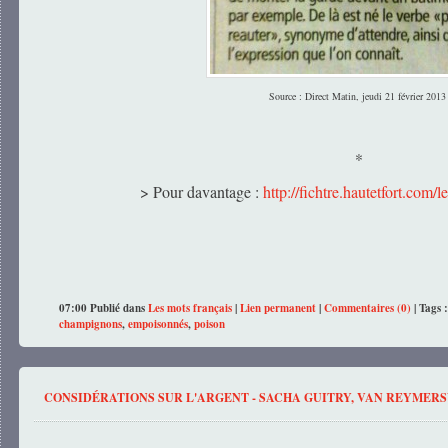
Source : Direct Matin, jeudi 21 février 2013
*
> Pour davantage :
http://fichtre.hautetfort.com/
l
07:00 Publié dans
Les mots français
|
Lien permanent
|
Commentaires (0)
| Tags 
champignons
,
empoisonnés
,
poison
CONSIDÉRATIONS SUR L'ARGENT - SACHA GUITRY, VAN REYMER