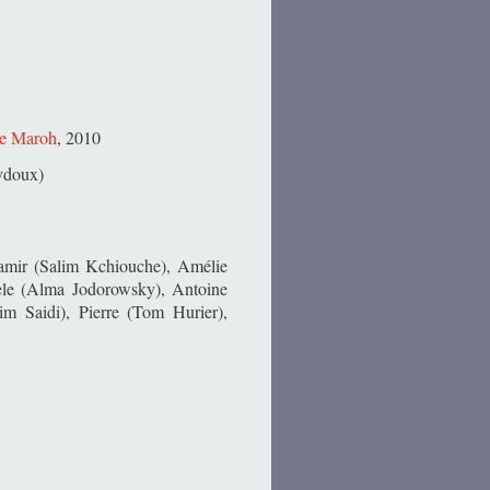
ie Maroh
, 2010
ydoux)
Samir (Salim Kchiouche), Amélie
èle (Alma Jodorowsky), Antoine
m Saidi), Pierre (Tom Hurier),