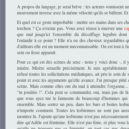
A propos du langage, je serai brève : les acteurs vomissent u
mouvement inverse avec la même vélocité qu'ils se bâfrent. Et 
Et quel est ce geste improbable : mettre ses mains dans ses che
torchon ? Ça n'existe pas. Vous avez réussi à énerver une
cap
que mal jusqu'ici l'ensemble du décoiffage lugubre dont
l'enlaidir à ce point ? Elle n'a eu des cheveux regardables
d'ailleurs elle est un moment méconnaissable. On est tout à fa
sein ou fesse apparaît.
Pour ce qui est des scènes de sexe - nous y voici donc -, il 
misère. Misère sexuelle précisément. Je suis agréablement
refusé toutes les sollicitations médiatiques, ait pris le soin d
point et avec les arguments qu'elle avance. J'ai presque piti
scène. Mais comme elles ont du mal à atteindre l'orgasme...
"tu jouiiiiis !". Cela peut se commander, oui, mais pas de là
que vous ayez tué le fantasme de beaucoup d'hommes qui 
ensemble. Mais sortez un peu, dans les bars et boites lesbi
n'importe comment. Toutes les lesbiennes ne sont pas auss
montrez là. J'ajoute qu'une lesbienne n'est pas nécessairemen
dire qu'Adèle est féminine. Elle n'est pas finie, et plus vous l
qu'elle ne trouvera pas sa féminité, en tout cas pas de