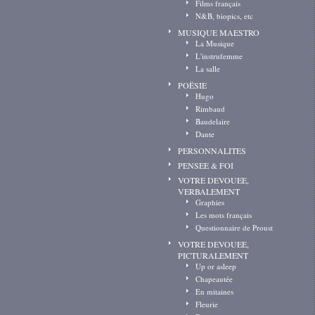
Films français
N&B, biopics, etc
MUSIQUE MAESTRO
La Musique
L'instrufemme
La salle
POËSIE
Hugo
Rimbaud
Baudelaire
Dante
PERSONNALITES
PENSEE & FOI
VOTRE DEVOUEE,
VERBALEMENT
Graphies
Les mots français
Questionnaire de Proust
VOTRE DEVOUEE,
PICTURALEMENT
Up or asleep
Chapeautée
En mitaines
Fleurie