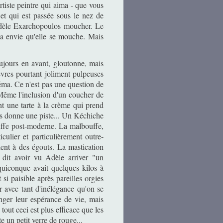
rtiste peintre qui aima - que vous
et qui est passée sous le nez de
Adèle Exarchopoulos moucher. Le
 a envie qu'elle se mouche. Mais
ujours en avant, gloutonne, mais
èvres pourtant joliment pulpeuses
néma. Ce n'est pas une question de
. Même l'inclusion d'un coucher de
nt une tarte à la crème qui prend
us donne une piste... Un Kéchiche
uffe post-moderne. La malbouffe,
iculier et particulièrement outre-
ent à des égouts. La mastication
e dit avoir vu Adèle arriver "un
quiconque avait quelques kilos à
si paisible après pareilles orgies
er avec tant d'inélégance qu'on se
onger leur espérance de vie, mais
out ceci est plus efficace que les
 un petit verre de rouge...