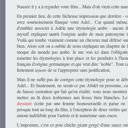
Nausée il y a à regarder votre film... Mais d'où vient cette nau
En premier lieu, de cette fâcheuse impression que derrière - o
avez sournoisement flanqué votre Adel... Car quand même
d'emblée associer à Adèle une étymologie arabe - aucun d
myself expliquer tantôt l'origine arabe de mon patronyme
Voilà qui tombe vraiment comme un cheveux mal défrisé sur
bien. Alors soit on a oublié de nous expliquer un chapitre de l'
moque du monde pas arabe. Je me vois ici dans l'obligat
remettre les étymologies à leur place et les pendules à l'he
français d'origine germanique et qui veut dire "noble". Tout ce
fortement
injuste
de se l'approprier sans justification.
Mais il ne suffit pas de corriger cette étymologie pour se déb
Adel... Et finalement, ne serait-ce pas Abdel en personne, ca
de fausse castration qui fait qu'en réalité, vous nous montre
mettez au lit deux lesbiennes aux fesses bien blanches. Le 
dessinée
écrite par une femme homosexuelle et parue en 2
presque tout au long du film, à l'exception de deux vérités qui
amour indélébile pour l'artiste et le naturisme sans encre.
L'imposture, c'est ce pois chiche géant gorgé d'une sauce o