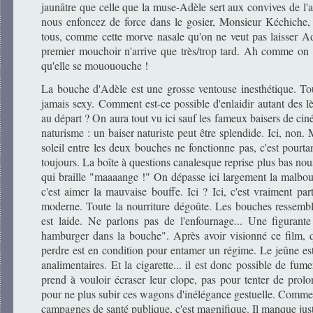
jaunâtre que celle que la muse-Adèle sert aux convives de l'a
nous enfoncez de force dans le gosier, Monsieur Kéchiche, 
tous, comme cette morve nasale qu'on ne veut pas laisser 
premier mouchoir n'arrive que très/trop tard. Ah comme on
qu'elle se mouououche !
La bouche d'Adèle est une grosse ventouse inesthétique. To
jamais sexy. Comment est-ce possible d'enlaidir autant des l
au départ ? On aura tout vu ici sauf les fameux baisers de ci
naturisme : un baiser naturiste peut être splendide. Ici, non
soleil entre les deux bouches ne fonctionne pas, c'est pourta
toujours. La boîte à questions canalesque reprise plus bas no
qui braille "maaaange !" On dépasse ici largement la malbo
c'est aimer la mauvaise bouffe. Ici ? Ici, c'est vraiment part
moderne. Toute la nourriture dégoûte. Les bouches ressembl
est laide. Ne parlons pas de l'enfournage... Une figurant
hamburger dans la bouche". Après avoir visionné ce film, 
perdre est en condition pour entamer un régime. Le jeûne est 
analimentaires. Et la cigarette... il est donc possible de fum
prend à vouloir écraser leur clope, pas pour tenter de prol
pour ne plus subir ces wagons d'inélégance gestuelle. Comme t
campagnes de santé publique, c'est magnifique. Il manque juste