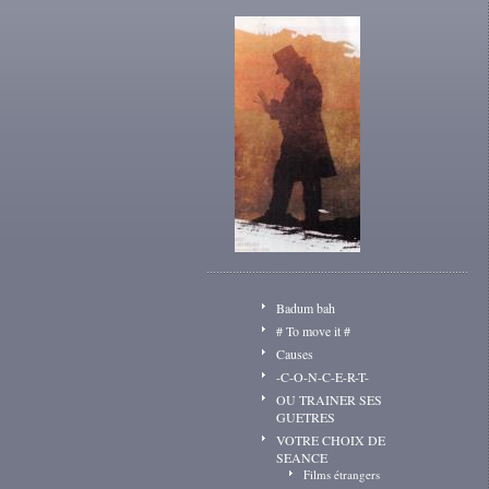
Badum bah
# To move it #
Causes
-C-O-N-C-E-R-T-
OU TRAINER SES
GUETRES
VOTRE CHOIX DE
SEANCE
Films étrangers