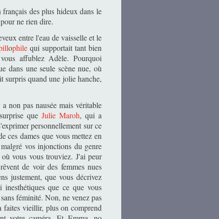
n français des plus hideux dans le
pour ne rien dire.
veux entre l'eau de vaisselle et le
ill
o
phile
qui supportait tant bien
 vous affublez Adèle. Pourquoi
 que dans une seule scène nue, où
it surpris quand une jolie hanche,
y a non pas nausée mais véritable
 surprise que
Julie Maroh
, qui a
e s'exprimer personnellement sur ce
é de ces dames que vous mettez en
 malgré vos injonctions du genre
 où vous vous trouviez. J'ai peur
rêvent de voir des femmes nues
ens justement, que vous décrivez
i inesthétiques que ce que vous
t sans féminité. Non, ne venez pas
a faites vieillir, plus on comprend
vant votre caméra. Et Emma, no