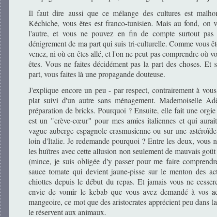
Il faut dire aussi que ce mélange des cultures est malhon
Kéchiche, vous êtes est franco-tunisien. Mais au fond, on vo
l'autre, et vous ne pouvez en fin de compte surtout pas 
dénigrement de ma part qui suis tri-culturelle. Comme vous êt
venez, ni où en êtes allé, et l'on ne peut pas comprendre où 
êtes. Vous ne faites décidément pas la part des choses. Et si
part, vous faites là une propagande douteuse.
J'explique encore un peu - par respect, contrairement à vou
plat suivi d'un autre sans ménagement. Mademoiselle Adèl
préparation de bricks. Pourquoi ? Ensuite, elle fait une orgi
est un "crève-cœur" pour mes amies italiennes et qui aurai
vague auberge espagnole erasmusienne ou sur une astéroïde r
loin d'Italie. Je redemande pourquoi ? Entre les deux, vous n
les huîtres avec cette allusion non seulement de mauvais goût
(mince, je suis obligée d'y passer pour me faire comprend
sauce tomate qui devient jaune-pisse sur le menton des act
chiottes depuis le début du repas. Et jamais vous ne cessere
envie de vomir le kebab que vous avez demandé à vos ac
mangeoire, ce mot que des aristocrates apprécient peu dans 
le réservent aux animaux.