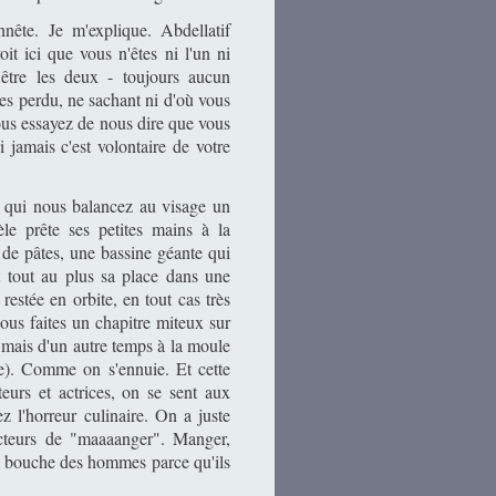
nête. Je m'explique. Abdellatif
it ici que vous n'êtes ni l'un ni
être les deux - toujours aucun
es perdu, ne sachant ni d'où vous
vous essayez de nous dire que vous
 jamais c'est volontaire de votre
s qui nous balancez au visage un
e prête ses petites mains à la
e de pâtes, une bassine géante qui
t tout au plus sa place dans une
estée en orbite, en tout cas très
ous faites un chapitre miteux sur
 mais d'un autre temps à la moule
re). Comme on s'ennuie. Et cette
eurs et actrices, on se sent aux
z l'horreur culinaire. On a juste
teurs de "maaaanger". Manger,
la bouche des hommes parce qu'ils