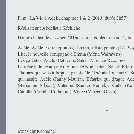
Film : La Vie d'Adèle, chapitres 1 & 2 (2013, durée 2h57)
Réalisateur : Abdellatif Kéchiche
D'après la bande dessinée "Bleu est une couleur chaude",
Jul
Adèle (Adèle Exarchopoulos), Emma, artiste-peintre (Léa Se
Lise, la nouvelle compagne d'Emma (Mona Walravens)
Les parents d'Adèle (Catherine Salée, Aurélien Recoing)
La mère et le beau-père d'Emma (ANne Loiret, Benoît Pilot)
Thomas qui se fait larguer par Adèle (Jérémie Laheurte), 
qui insulte Adèle (Fanny Maurin), Béatrice qui drague Ad
(Benjamin Siksou), Valentin (Sandor Funtek), Kader (Kari
Camille (Camille Rutheford), Vince (Vincent Gaeta)
¤
Monsieur Kéchiche,