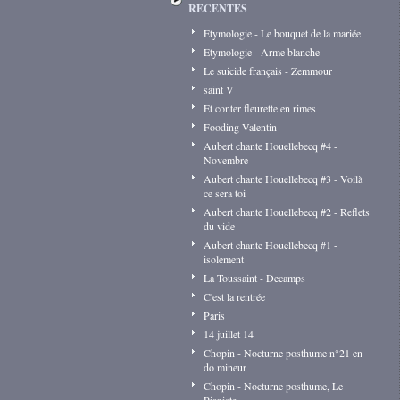
RECENTES
Etymologie - Le bouquet de la mariée
Etymologie - Arme blanche
Le suicide français - Zemmour
saint V
Et conter fleurette en rimes
Fooding Valentin
Aubert chante Houellebecq #4 -
Novembre
Aubert chante Houellebecq #3 - Voilà
ce sera toi
Aubert chante Houellebecq #2 - Reflets
du vide
Aubert chante Houellebecq #1 -
isolement
La Toussaint - Decamps
C'est la rentrée
Paris
14 juillet 14
Chopin - Nocturne posthume n°21 en
do mineur
Chopin - Nocturne posthume, Le