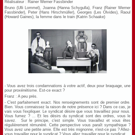
Réalisateur : Rainer Werner Fassbinder
Bruno
(Ulli Lommel
),
Joanna
(Hanna Schygulla),
Franz
(Rainer Werner
Fassbinder),
Peter
(Hans Hirschmüller),
Georges
(Les Olvides),
Raoul
(Howard Gaines
), l
a femme dans le train
(Katrin Schaake
)
- Vous avez trois condamnations à votre actif, deux pour braquage, une
pour proxénétisme. Est-ce exact ?
Franz
: A peu près.
- C'est parfaitement exact. Nos renseignements sont de premier ordre.
Bien. Vous connaissez la raison de notre présence ici ? Dans ce cas, je
vais vous l'expliquer. Le syndicat désire que vous travailliez pour nous.
Vous fumez ? ... Et les désirs du syndicat sont des ordres, vous le
savez. Sur le principe, c'est simple. Vous travaillez et vous êtes
régulièrement rémunéré. Cette perspective vous paraît sympathique ?
Vous avez une petite amie. Elle est très mignonne, n'est-ce pas ? Allez-
vous travailler pour le syndicat ? Vous allez travailler pour le syndicat.