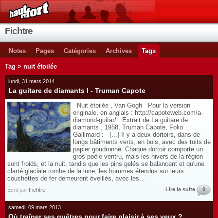
Fichtre
Notes
Pages
Catégories
Archives
Tags
Tag > nuit étoilée
lundi, 31 mars 2014
La guitare de diamants I - Truman Capote
Nuit étoilée , Van Gogh Pour la version
originale, en anglais : http://capoteweb.com/a-
diamond-guitar/ Extrait de La guitare de
diamants , 1958, Truman Capote, Folio
Gallimard : [...] Il y a deux dortoirs, dans de
longs bâtiments verts, en bois, avec des toits de
papier goudronné. Chaque dortoir comporte un
gros poêle ventru, mais les hivers de la région
sont froids, et la nuit, tandis que les pins gelés se balancent et qu'une
clarté glaciale tombe de la lune, les hommes étendus sur leurs
couchettes de fer demeurent éveillés, avec les...
Lire la suite
0
Écrit par
Fichtre
samedi, 09 mars 2013
Où traîner ses guêtres pour faire plaisir à ses yeux ?