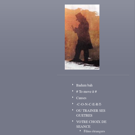
Badum bah
# To move it #
Causes
-C-O-N-C-E-R-T-
OU TRAINER SES
GUETRES
VOTRE CHOIX DE
SEANCE
Films étrangers