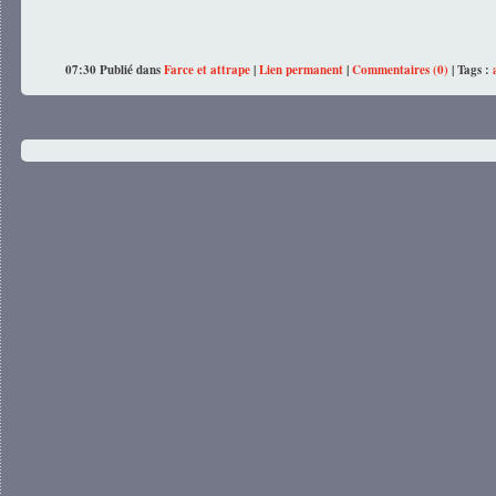
07:30 Publié dans
Farce et attrape
|
Lien permanent
|
Commentaires (0)
| Tags :