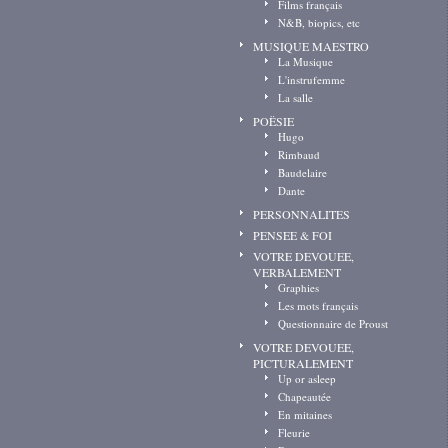
Films français
N&B, biopics, etc
MUSIQUE MAESTRO
La Musique
L'instrufemme
La salle
POËSIE
Hugo
Rimbaud
Baudelaire
Dante
PERSONNALITES
PENSEE & FOI
VOTRE DEVOUEE,
VERBALEMENT
Graphies
Les mots français
Questionnaire de Proust
VOTRE DEVOUEE,
PICTURALEMENT
Up or asleep
Chapeautée
En mitaines
Fleurie