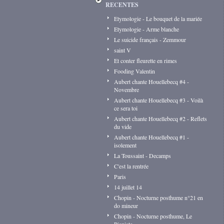
RECENTES
Etymologie - Le bouquet de la mariée
Etymologie - Arme blanche
Le suicide français - Zemmour
saint V
Et conter fleurette en rimes
Fooding Valentin
Aubert chante Houellebecq #4 -
Novembre
Aubert chante Houellebecq #3 - Voilà
ce sera toi
Aubert chante Houellebecq #2 - Reflets
du vide
Aubert chante Houellebecq #1 -
isolement
La Toussaint - Decamps
C'est la rentrée
Paris
14 juillet 14
Chopin - Nocturne posthume n°21 en
do mineur
Chopin - Nocturne posthume, Le