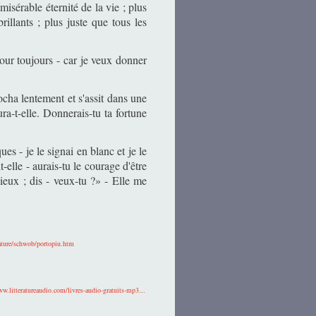
misérable éternité de la vie ; plus
rillants ; plus juste que tous les
our toujours - car je veux donner
rocha lentement et s'assit dans une
ra-t-elle. Donnerais-tu ta fortune
es - je le signai en blanc et je le
-elle - aurais-tu le courage d'être
ieux ; dis - veux-tu ?» - Elle me
ature/schwob/portopiu.htm
ww.litteratureaudio.com/livres-audio-gratuits-mp3...