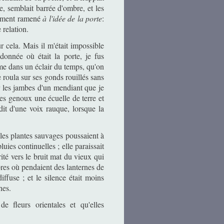
e, semblait barrée d'ombre, et les
blement ramené
à l'idée de la porte
:
 relation.
ur cela. Mais il m'était impossible
donnée où était la porte, je fus
mme dans un éclair du temps, qu'on
e roula sur ses gonds rouillés sans
sur les jambes d'un mendiant que je
 les genoux une écuelle de terre et
dit d'une voix rauque, lorsque la
 les plantes sauvages poussaient à
ies continuelles ; elle paraissait
rité vers le bruit mat du vieux qui
rbres où pendaient des lanternes de
iffuse ; et le silence était moins
hes.
e fleurs orientales et qu'elles