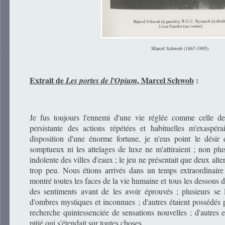
Marcel Schwob (1867-1905)
Extrait de
, Marcel Schwob
:
Les p
ortes de l'Opium
Je fus toujours l'ennemi d'une vie réglée comme celle de
persistante des actions répétées et habituelles m'exaspér
disposition d'une énorme fortune, je n'eus point le désir
somptueux ni les attelages de luxe ne m'attiraient ; non plu
indolente des villes d'eaux ; le jeu ne présentait que deux alter
trop peu. Nous étions arrivés dans un temps extraordinair
montré toutes les faces de la vie humaine et tous les dessous d
des sentiments avant de les avoir éprouvés ; plusieurs se l
d'ombres mystiques et inconnues ; d'autres étaient possédés p
recherche quintessenciée de sensations nouvelles ; d'autres 
pitié qui s'étendait sur toutes choses.