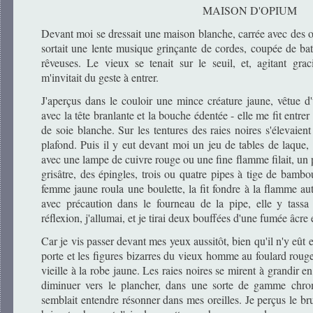
MAISON D'OPIUM
Devant moi se dressait une maison blanche, carrée avec des ou
sortait une lente musique grinçante de cordes, coupée de ba
rêveuses. Le vieux se tenait sur le seuil, et, agitant gra
m'invitait du geste à entrer.
J'aperçus dans le couloir une mince créature jaune, vêtue d'u
avec la tête branlante et la bouche édentée - elle me fit entr
de soie blanche. Sur les tentures des raies noires s'élevaient
plafond. Puis il y eut devant moi un jeu de tables de laque, 
avec une lampe de cuivre rouge ou une fine flamme filait, un 
grisâtre, des épingles, trois ou quatre pipes à tige de bambo
femme jaune roula une boulette, la fit fondre à la flamme aut
avec précaution dans le fourneau de la pipe, elle y tassa 
réflexion, j'allumai, et je tirai deux bouffées d'une fumée âcre
Car je vis passer devant mes yeux aussitôt, bien qu'il n'y eût 
porte et les figures bizarres du vieux homme au foulard rouge
vieille à la robe jaune. Les raies noires se mirent à grandir en
diminuer vers le plancher, dans une sorte de gamme chro
semblait entendre résonner dans mes oreilles. Je perçus le br