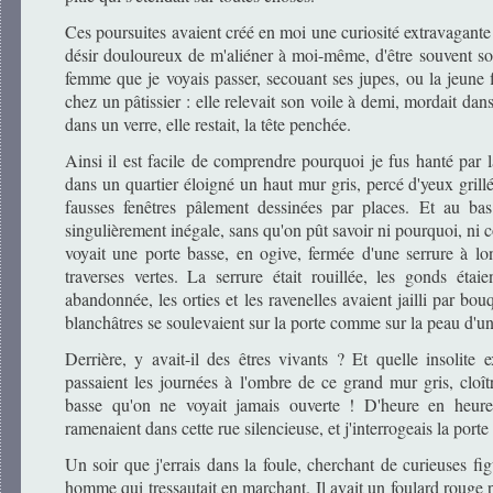
Ces poursuites avaient créé en moi une curiosité extravagante
désir douloureux de m'aliéner à moi-même, d'être souvent so
femme que je voyais passer, secouant ses jupes, ou la jeune f
chez un pâtissier : elle relevait son voile à demi, mordait dan
dans un verre, elle restait, la tête penchée.
Ainsi il est facile de comprendre pourquoi je fus hanté par la
dans un quartier éloigné un haut mur gris, percé d'yeux grill
fausses fenêtres pâlement dessinées par places. Et au ba
singulièrement inégale, sans qu'on pût savoir ni pourquoi, ni c
voyait une porte basse, en ogive, fermée d'une serrure à lo
traverses vertes. La serrure était rouillée, les gonds étaie
abandonnée, les orties et les ravenelles avaient jailli par bouq
blanchâtres se soulevaient sur la porte comme sur la peau d'un
Derrière, y avait-il des êtres vivants ? Et quelle insolite e
passaient les journées à l'ombre de ce grand mur gris, cloî
basse qu'on ne voyait jamais ouverte ! D'heure en heur
ramenaient dans cette rue silencieuse, et j'interrogeais la po
Un soir que j'errais dans la foule, cherchant de curieuses fi
homme qui tressautait en marchant. Il avait un foulard rouge p