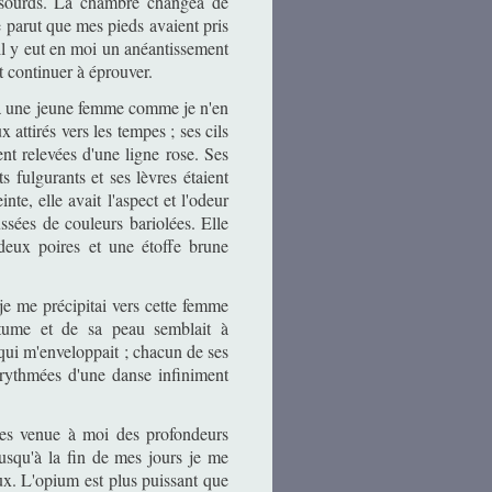
ps sourds. La chambre changea de
e parut que mes pieds avaient pris
 il y eut en moi un anéantissement
et continuer à éprouver.
tra une jeune femme comme je n'en
x attirés vers les tempes ; ses cils
nt relevées d'une ligne rose. Ses
s fulgurants et ses lèvres étaient
te, elle avait l'aspect et l'odeur
ssées de couleurs bariolées. Elle
 deux poires et une étoffe brune
 je me précipitai vers cette femme
stume et de sa peau semblait à
qui m'enveloppait ; chacun de ses
 rythmées d'une danse infiniment
tu es venue à moi des profondeurs
Jusqu'à la fin de mes jours je me
eux. L'opium est plus puissant que