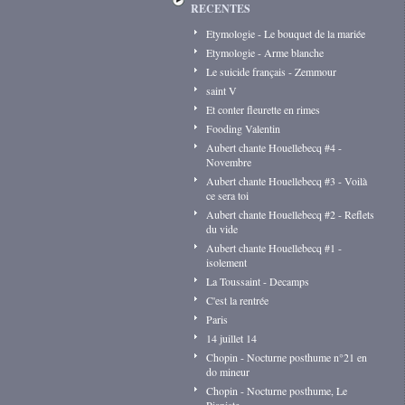
RECENTES
Etymologie - Le bouquet de la mariée
Etymologie - Arme blanche
Le suicide français - Zemmour
saint V
Et conter fleurette en rimes
Fooding Valentin
Aubert chante Houellebecq #4 -
Novembre
Aubert chante Houellebecq #3 - Voilà
ce sera toi
Aubert chante Houellebecq #2 - Reflets
du vide
Aubert chante Houellebecq #1 -
isolement
La Toussaint - Decamps
C'est la rentrée
Paris
14 juillet 14
Chopin - Nocturne posthume n°21 en
do mineur
Chopin - Nocturne posthume, Le