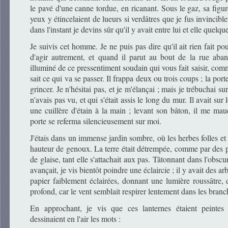
le pavé d'une canne tordue, en ricanant. Sous le gaz, sa figur
yeux y étincelaient de lueurs si verdâtres que je fus invinci
dans l'instant je devins sûr qu'il y avait entre lui et elle quelque
Je suivis cet homme. Je ne puis pas dire qu'il ait rien fait po
d'agir autrement, et quand il parut au bout de la rue aban
illuminé de ce pressentiment soudain qui vous fait saisir, co
sait ce qui va se passer. Il frappa deux ou trois coups ; la port
grincer. Je n'hésitai pas, et je m'élançai ; mais je trébuchai 
n'avais pas vu, et qui s'était assis le long du mur. Il avait sur
une cuillère d'étain à la main ; levant son bâton, il me mau
porte se referma silencieusement sur moi.
J'étais dans un immense jardin sombre, où les herbes folles et
hauteur de genoux. La terre était détrempée, comme par des plu
de glaise, tant elle s'attachait aux pas. Tâtonnant dans l'obscu
avançait, je vis bientôt poindre une éclaircie ; il y avait des a
papier faiblement éclairées, donnant une lumière roussâtre, d
profond, car le vent semblait respirer lentement dans les branc
En approchant, je vis que ces lanternes étaient peintes d
dessinaient en l'air les mots :