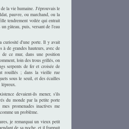
 de la vie humaine. J'éprouvais le
ldat, pauvre, ou marchand, ou la
ille tendrement voilée qui entrait
s un gâteau, puis, versant de l'eau
 curiosité d'une porte. Il y avait
és à de grandes hauteurs, avec de
s de ce mur, dans une position
omment, loin des trous grillés, on
ngs serpents de fer et croisée de
nt rouillés ; dans la vieille rue
uets sous le seuil, et des écailles
 lépreux.
xistence devaient-ils mener, s'ils
trés du monde par la petite porte
e mes promenades inactives me
rte comme un problème.
gures, je remarquai un vieux petit
endant de sa poche, et il frappait