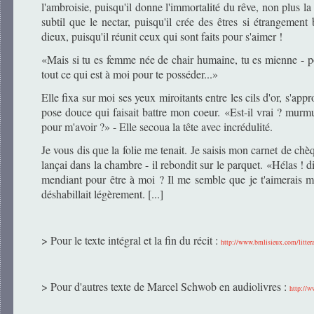
l'ambroisie, puisqu'il donne l'immortalité du rêve, non plus la 
subtil que le nectar, puisqu'il crée des êtres si étrangement b
dieux, puisqu'il réunit ceux qui sont faits pour s'aimer !
«Mais si tu es femme née de chair humaine, tu es mienne - p
tout ce qui est à moi pour te posséder...»
Elle fixa sur moi ses yeux miroitants entre les cils d'or, s'app
pose douce qui faisait battre mon coeur. «Est-il vrai ? murmu
pour m'avoir ?» - Elle secoua la tête avec incrédulité.
Je vous dis que la folie me tenait. Je saisis mon carnet de chèqu
lançai dans la chambre - il rebondit sur le parquet. «Hélas ! dit
mendiant pour être à moi ? Il me semble que je t'aimerais m
déshabillait légèrement. [...]
> Pour le texte intégral et la fin du récit :
http://www.bmlisieux.com/litter
> Pour d'autres texte de Marcel Schwob en audiolivres :
http://w