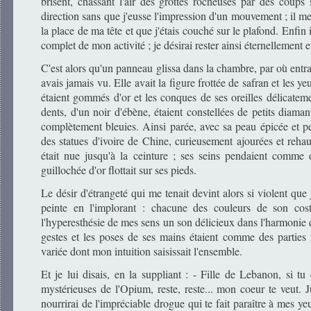
brisent, chassant l'air des grottes rocheuses par des cou
direction sans que j'eusse l'impression d'un mouvement ; il m
la place de ma tête et que j'étais couché sur le plafond. Enfin
complet de mon activité ; je désirai rester ainsi éternellement 
C'est alors qu'un panneau glissa dans la chambre, par où en
avais jamais vu. Elle avait la figure frottée de safran et les yeu
étaient gommés d'or et les conques de ses oreilles délicateme
dents, d'un noir d'ébène, étaient constellées de petits diamant
complètement bleuies. Ainsi parée, avec sa peau épicée et pein
des statues d'ivoire de Chine, curieusement ajourées et rehau
était nue jusqu'à la ceinture ; ses seins pendaient comme
guillochée d'or flottait sur ses pieds.
Le désir d'étrangeté qui me tenait devint alors si violent que
peinte en l'implorant : chacune des couleurs de son co
l'hyperesthésie de mes sens un son délicieux dans l'harmonie 
gestes et les poses de ses mains étaient comme des parties
variée dont mon intuition saisissait l'ensemble.
Et je lui disais, en la suppliant : - Fille de Lebanon, si 
mystérieuses de l'Opium, reste, reste... mon coeur te veut. 
nourrirai de l'impréciable drogue qui te fait paraître à mes y