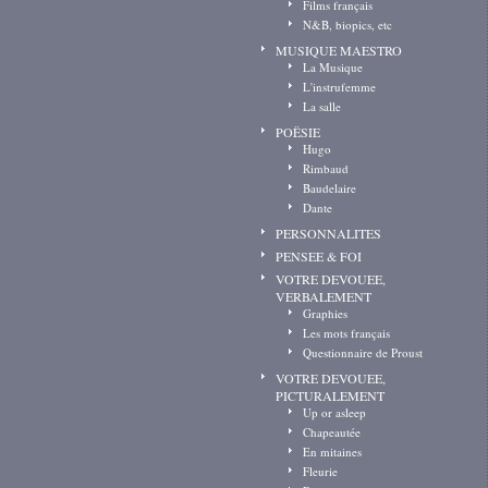
Films français
N&B, biopics, etc
MUSIQUE MAESTRO
La Musique
L'instrufemme
La salle
POËSIE
Hugo
Rimbaud
Baudelaire
Dante
PERSONNALITES
PENSEE & FOI
VOTRE DEVOUEE,
VERBALEMENT
Graphies
Les mots français
Questionnaire de Proust
VOTRE DEVOUEE,
PICTURALEMENT
Up or asleep
Chapeautée
En mitaines
Fleurie