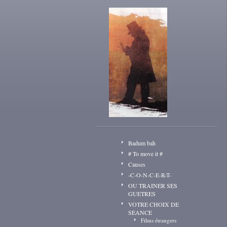
Badum bah
# To move it #
Causes
-C-O-N-C-E-R-T-
OU TRAINER SES
GUETRES
VOTRE CHOIX DE
SEANCE
Films étrangers