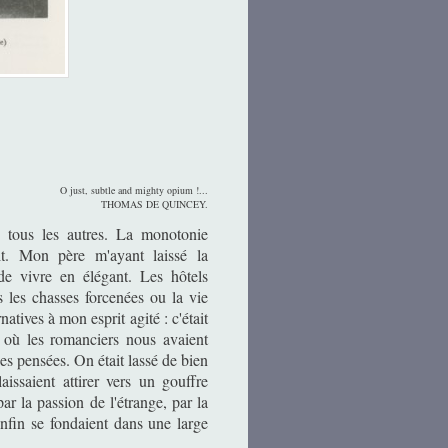
O just, subtle and mighty opium !...
THOMAS DE QUINCEY.
 tous les autres. La monotonie
ait. Mon père m'ayant laissé la
 de vivre en élégant. Les hôtels
s les chasses forcenées ou la vie
natives à mon esprit agité : c'était
e où les romanciers nous avaient
es pensées. On était lassé de bien
aissaient attirer vers un gouffre
ar la passion de l'étrange, par la
enfin se fondaient dans une large