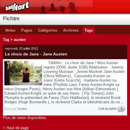
Fichtre
Notes
Pages
Catégories
Archives
Tags
Tag > austen
mercredi, 25 juillet 2012
Le choix de Jane - Jane Austen
Téléfilm : Le choix de Jane / Miss Austen
regrets (2008, durée 1h30) Réalisateur : Jeremy
Lovering Musique : Jennie Muskett Jane Austen
(Olivia Williams), Cassandra Austen sa
soeur (Greta Scacchi), madame Austen sa
mère (Phyllida Law), Fanny Austen-Knight sa
nièce (Imogen Poots), Henry Austen son frère (Adrian Edmondson ),
Edward Austen-Knight un autre de ses frères ( Pip Torrens) John
Plumptre le prétendant de Fanny (Tom Hiddleston), le révérend Brook
Bridges (Hugh Bonneville ), le révérend Clarke et bibliothécaire du roi ...
Lire la suite
0
Écrit par
Fichtre
Plus de notes disponibles.
> Haut de page