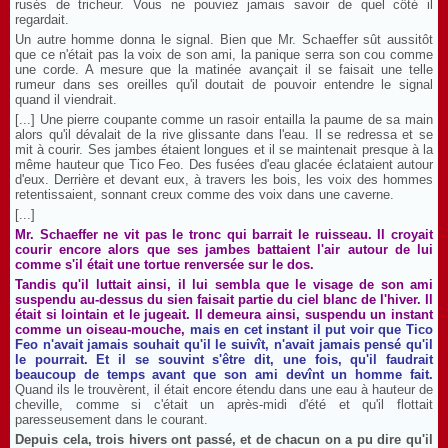
rusés de tricheur. Vous ne pouviez jamais savoir de quel côté il
regardait.
Un autre homme donna le signal. Bien que Mr. Schaeffer sût aussitôt
que ce n'était pas la voix de son ami, la panique serra son cou comme
une corde. A mesure que la matinée avançait il se faisait une telle
rumeur dans ses oreilles qu'il doutait de pouvoir entendre le signal
quand il viendrait.
[...] Une pierre coupante comme un rasoir entailla la paume de sa main
alors qu'il dévalait de la rive glissante dans l'eau. Il se redressa et se
mit à courir. Ses jambes étaient longues et il se maintenait presque à la
même hauteur que Tico Feo. Des fusées d'eau glacée éclataient autour
d'eux. Derrière et devant eux, à travers les bois, les voix des hommes
retentissaient, sonnant creux comme des voix dans une caverne.
[...]
Mr. Schaeffer ne vit pas le tronc qui barrait le ruisseau. Il croyait
courir encore alors que ses jambes battaient l'air autour de lui
comme s'il était une tortue renversée sur le dos.
Tandis qu'il luttait ainsi, il lui sembla que le visage de son ami
suspendu au-dessus du sien faisait partie du ciel blanc de l'hiver. Il
était si lointain et le jugeait. Il demeura ainsi, suspendu un instant
comme un oiseau-mouche,
mais en cet instant il put voir que Tico
Feo n'avait jamais souhait qu'il le suivît, n'avait jamais pensé qu'il
le pourrait. Et il se souvint s'être dit, une fois, qu'il faudrait
beaucoup de temps avant que son ami devînt un homme fait.
Quand ils le trouvèrent, il était encore étendu dans une eau à hauteur de
cheville, comme si c'était un après-midi d'été et qu'il flottait
paresseusement dans le courant.
Depuis cela, trois hivers ont passé, et de chacun on a pu dire qu'il