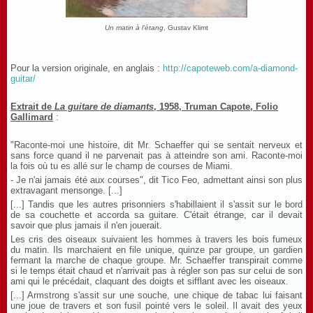
Un matin à l'étang
, Gustav Klimt
Pour la version originale, en anglais :
http://capoteweb.com/a-diamond-
guitar/
Extrait de
La guitare de diamants
, 1958, Truman Capote, Folio
Gallimard
:
"Raconte-moi une histoire, dit Mr. Schaeffer qui se sentait nerveux et
sans force quand il ne parvenait pas à atteindre son ami. Raconte-moi
la fois où tu es allé sur le champ de courses de Miami.
- Je n'ai jamais été aux courses", dit Tico Feo, admettant ainsi son plus
extravagant mensonge. [...]
[...] Tandis que les autres prisonniers s'habillaient il s'assit sur le bord
de sa couchette et accorda sa guitare. C'était étrange, car il devait
savoir que plus jamais il n'en jouerait.
Les cris des oiseaux suivaient les hommes à travers les bois fumeux
du matin. Ils marchaient en file unique, quinze par groupe, un gardien
fermant la marche de chaque groupe. Mr. Schaeffer transpirait comme
si le temps était chaud et n'arrivait pas à régler son pas sur celui de son
ami qui le précédait, claquant des doigts et sifflant avec les oiseaux.
[...] Armstrong s'assit sur une souche, une chique de tabac lui faisant
une joue de travers et son fusil pointé vers le soleil. Il avait des yeux