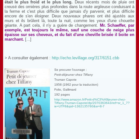
était le plus froid et le plus long.
Deux récents mois de pluie ont
creusé des ornières plus profondes dans la route argileuse conduisant à
la ferme et c'est plus difficile que jamais d'y parvenir, et plus difficile
encore de s'en éloigner. Deux nouveaux phares ont été ajustés aux
murs et ils brûlent là, toute la nuit, comme les yeux d'une chouette
géante. A part cela, il n'y a guère de changement.
Mr. Schaeffer, par
exemple, est toujours le même, sauf une couche de neige plus
épaisse sur ses cheveux, et du fait d'une cheville brisée il boite en
marchant.
[...]
> A consulter également :
http://echo.levillage.org/317/6151.cbb
Se procurer l'ouvrage :
Petit-déjeuner chez Tiffany
Truman Capote
1958 (1962 pour la traduction)
Folio, Gallimard
192 pages
http://www.amazon.fr/Petit-d%C3%A9jeuner-chez-
Tiffany-Truman-Capote/dp/2070363643/ref=sr_1_7?
ie=UTF8&qid=1362135760&sr=8-7