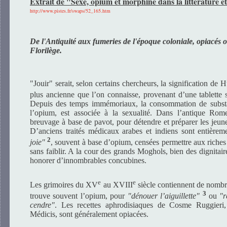
Extrait de "Sexe, opium et morphine dans la littérature e
http://www.pistes.fr/swaps/52_165.htm
De l'Antiquité aux fumeries de l'époque coloniale, opiacés o
Florilège.
"Jouir" serait, selon certains chercheurs, la signification de 
plus ancienne que l’on connaisse, provenant d’une tablette 
Depuis des temps immémoriaux, la consommation de subst
l’opium, est associée à la sexualité. Dans l’antique Rom
breuvage à base de pavot, pour détendre et préparer les jeu
D’anciens traités médicaux arabes et indiens sont entière
2
joie"
, souvent à base d’opium, censées permettre aux riches
sans faiblir. A la cour des grands Moghols, bien des dignitair
honorer d’innombrables concubines.
e
e
Les grimoires du XV
au XVIII
siècle contiennent de nombre
3
trouve souvent l’opium, pour
"dénouer l’aiguillette"
ou
"r
cendre"
. Les recettes aphrodisiaques de Cosme Ruggieri
Médicis, sont généralement opiacées.