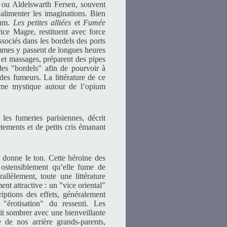
 ou Aldelswarth Fersen, souvent
 alimenter les imaginations. Bien
ium.
Les petites alliées
et
Fumée
ice Magre, restituent avec force
sociés dans les bordels des ports
ommes y passent de longues heures
 et massages, préparent des pipes
des "bordels" afin de pourvoir à
e des fumeurs. La littérature de ce
oème mystique autour de l’opium
 les fumeries parisiennes, décrit
tements et de petits cris émanant
 donne le ton. Cette héroïne des
 ostensiblement qu’elle fume de
allèlement, toute une littérature
nt attractive : un "vice oriental"
iptions des effets, généralement
"érotisation" du ressenti. Les
ait sombrer avec une bienveillante
 de nos arrière grands-parents,