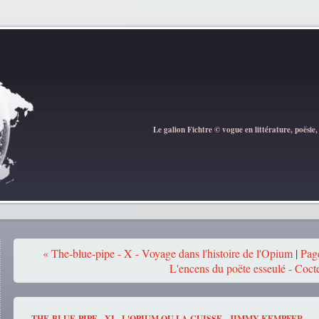
Le galion Fichtre © vogue en littérature, poësie,
« The-blue-pipe - X - Voyage dans l'histoire de l'Opium
|
Page
L'encens du poëte esseulé - Coct
THE-BLUE-PIPE - XI - L'OPIUM OU LA CUISSE - JIMMY KEMPFER