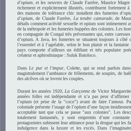
d’opium
, et les oeuvres de Claude Farrère, Maurice Magre
richement et explicitement illustrés, contribuent fortement à
des maisons de tolérance chic installent des fumeries d’op
d’opium
, de Claude Farrère,
La tendre camarade
, de Maur
détails comment activité sexuelle et opium sont intimement as
de la métropole et les fumeries huppées des colonies. Les h
en compagnie de Congaï très prévenantes qui, entre caresses
d’opium. A Java, les fumeries se situaient toujours à côté 
l’essentiel et à l’agréable, selon le bon plaisir et la fantaisi
pays comporte d’ailleurs un édifiant et très populaire p
créateur et aphrodisiaque : Suluk Batoloco.
Dans
Le pur et l’impur
, Colette, qui se rend parfois dans
magistralement l’ambiance de frôlements, de soupirs, de halè
des alcôves où se lovent les couples.
Durant les années 1920,
La Garçonne
de Victor Marguerite
années folles est indépendante et n’a pas peur d’affirmer
l’opium (et prise de la "coco") avant de faire l’amour. Par
coloniale présente l’usage de l’opium d’une façon insidieuseme
acceptable tant que cela se passe "aux colonies". Les descr
totalement fantasmés, y sont empreints d’une constante 
protagonistes subissent leur attirance pour la drogue qui les f
indulgence dans la luxure et les excès. Dans l’imaginaire