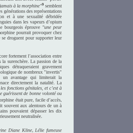
9
r jamais à la morphine"
semblent
des générations des représentations
ion et à une sexualité débridée
languies dans les vapeurs d’opium
le bourgeois éprouve
"une peur
orphine pourrait provoquer chez
ie se droguent pour supporter leur
ore fortement l’association entre
s la surenchère. La passion de la
iques détraqueraient gravement
athologique de nombreux "invertis"
 un avantage qui limiterait la
nace directement la natalité. La
s fonctions génitales, et c’est à
e guérissent de bonne volonté ou
rphine était pure, facile d’accès,
it souvent aux alentours de un à
ains pouvaient dépasser les dix
érieusement neutralisée.
vine Diane Kline
,
Lélie fumeuse