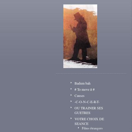
Badum bah
# To move it #
Causes
-C-O-N-C-E-R-T-
OU TRAINER SES
GUETRES
VOTRE CHOIX DE
SEANCE
Films étrangers