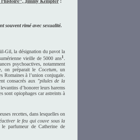
t l'histoire", Jimmy Kempfer
:
nt souvent rimé avec sexualité.
Hül-Gil, la désignation du pavot la
1
sumérienne vieille de 5000 ans
.
ances psychoactives, notamment
e, on préparait le
Cocetum
, un
nes Romaines à l’union conjugale.
ment consacrés aux
"pilules de la
 levantins d’honorer leurs harems
es sont opiophages car astreints à
uses recettes, dans lesquelles on
éactiver le feu qui couve sous la
, le parfumeur de Catherine de