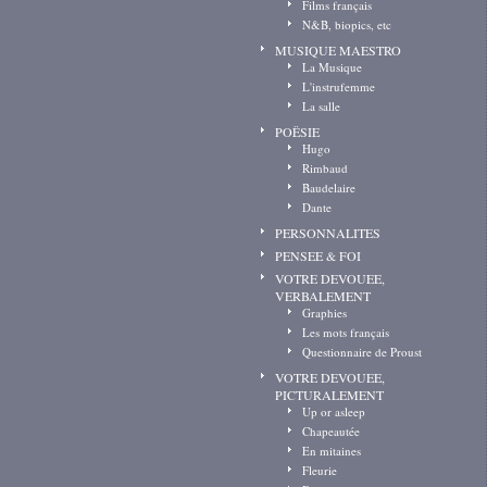
Films français
N&B, biopics, etc
MUSIQUE MAESTRO
La Musique
L'instrufemme
La salle
POËSIE
Hugo
Rimbaud
Baudelaire
Dante
PERSONNALITES
PENSEE & FOI
VOTRE DEVOUEE,
VERBALEMENT
Graphies
Les mots français
Questionnaire de Proust
VOTRE DEVOUEE,
PICTURALEMENT
Up or asleep
Chapeautée
En mitaines
Fleurie