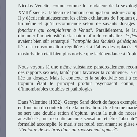
Nicolas Venette, connu comme le fondateur de la sexologie
e
XVIII
siècle : Tableau de l’amour conjugal ou histoire comp
Il y décrit minutieusement les effets exhilarants de l’opium 
lui-même et qu’il recommande selon de savants dosage
fonctions qui complaisent à Venus"
. Parallèlement, le l
diminuer l’impétuosité de la nature afin de combattre
"le fl
avaient bien sûr remarqué
"l’atrophie des facultés génésique
lié à la consommation régulière et à l’abus des opiacés. 
masturbation était bien plus nocive que la dépendance à l’op
Nous voyons là une même substance paradoxalement recom
des rapports sexuels, tantôt pour favoriser la continence, la d
liée au dosage. Mais le contexte et la subjectivité sont à co
l’opium étant le principal produit psychoactif connu, 
d’innombrables troubles et pathologies.
Dans Valentine (1832), George Sand décrit de façon exemplai
en fonction du contexte et de la motivation. Une femme mari
se sert une double ration d’opium, avant la nuit de noces
anesthésiés, ne ressentir aucune sensation et être "absente
formalité accomplie, le mari s’est retiré, son amant se glisse c
"l’entoure de ses bras dans un ravissement opiacé"
.