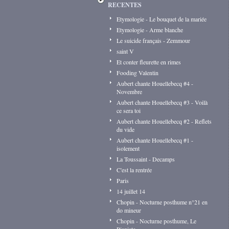
RECENTES
Etymologie - Le bouquet de la mariée
Etymologie - Arme blanche
Le suicide français - Zemmour
saint V
Et conter fleurette en rimes
Fooding Valentin
Aubert chante Houellebecq #4 -
Novembre
Aubert chante Houellebecq #3 - Voilà
ce sera toi
Aubert chante Houellebecq #2 - Reflets
du vide
Aubert chante Houellebecq #1 -
isolement
La Toussaint - Decamps
C'est la rentrée
Paris
14 juillet 14
Chopin - Nocturne posthume n°21 en
do mineur
Chopin - Nocturne posthume, Le