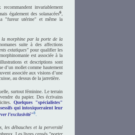
 recommandent invariablement
6
 mais également des solanacées
,
a "fureur utérine" et même la
s la morphine par la porte de la
omanes suite à des affections
nts extatiques"
pour qualifier les
 morphinomanie est associée à la
illustrations et descriptions sont
 vue d’un mollet comme hautement
souvent associée aux visions d’une
uisse, au dessus de la jarretière.
elle, surtout féminine. Le terrain
re vendre du papier. Des écrivains
icites.
Quelques "spécialistes"
essifs qui intoxiqueraient leur
8
ver l’exclusivité"
.
s, les débauches et la perversité
breux. Les livres censés
"porter