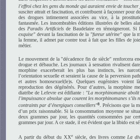
l’effroi chez les gens du monde qui auraient envie de touche
susciter attrait et fascination, et contribuent à façonner pour 
des drogues intimement associées au vice, à la prostitut
fantasmée. Les innombrables éditions illustrées de belles a
des
Paradis Artificiels
de Baudelaire en témoigneront. Si 
exquise"
devant la fascination de la
"fureur utérine"
que la m
la femme, il admet par contre tout à fait que les filles de jo
métier.
Le mouvement de la "décadence fin de siècle" renforcera enc
drogue et débauche. Les journaux à sensation rivalisent dan
morphine exacerberait les plus bas instincts, les narcot
l’orientation sexuelle et seraient la cause de la perversion p
et autres homosexuel(le)s. Quelques eugénistes voient là
reproduction des dégénérés. Pour d’autres, la morphine me
diatribe de Lefevre est édifiante :
"La morphinomanie abolit le
l’impuissance absolue que courent les morphinomanes s’ils n
8
contraints par d’énergiques conseillers"
. Précisons que la mo
d’un prix raisonnable. Si la consommation moyenne se situa
deux grammes par jour, les quantités consommées par cert
grammes par jour. A ce stade, il est évident que la libido est s
e
A partir du début du XX
siècle, des livres comme
La di