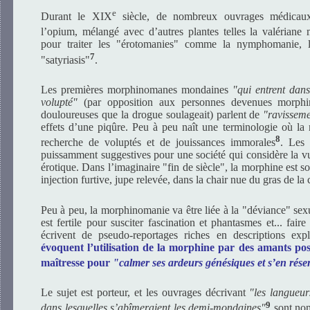
e
Durant le XIX
siècle, de nombreux ouvrages médicaux
l’opium, mélangé avec d’autres plantes telles la valériane
pour traiter les "érotomanies" comme la nymphomanie, l
7
"satyriasis"
.
Les premières morphinomanes mondaines
"qui entrent dan
volupté"
(par opposition aux personnes devenues morphin
douloureuses que la drogue soulageait) parlent de
"ravisseme
effets d’une piqûre. Peu à peu naît une terminologie où la
8
recherche de voluptés et de jouissances immorales
. Les 
puissamment suggestives pour une société qui considère la
érotique. Dans l’imaginaire "fin de siècle", la morphine est 
injection furtive, jupe relevée, dans la chair nue du gras de la c
Peu à peu, la morphinomanie va être liée à la "déviance" sexu
est fertile pour susciter fascination et phantasmes et... fai
écrivent de pseudo-reportages riches en descriptions expl
évoquent l’utilisation de la morphine par des amants poss
maîtresse pour
"calmer ses ardeurs génésiques et s’en réser
Le sujet est porteur, et les ouvrages décrivant
"les langueur
9
dans lesquelles s’abîmeraient les demi-mondaines"
sont nom