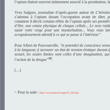
l’opium étaient souvent intimement associé à la prostitution, l
Yves Salgues, journaliste d’après-guerre auteur de
L’héroïne
s’adonna à l’opium durant l’occupation avant de tâter, pu
comment il décrit certains effets de l’opium après ses premiè
d’être, une extase physique de chaque cellule... Le sexe raid
saisir votre verge pour une masturbation... Vous vous laiss
scrupuleusement attentif à ce qui se passe à l’intérieur."
Pour Albert de Pouvourville,
"le potentiel de conscience senso
à la langueur, à savourer un état de tension érotique durant 
sexuel, les seules limites sont celles d’une imagination, qui
10
l’action de la drogue"
.
[…]
> Pour la suite :
http://www.pistes.fr/swaps/52_165.htm