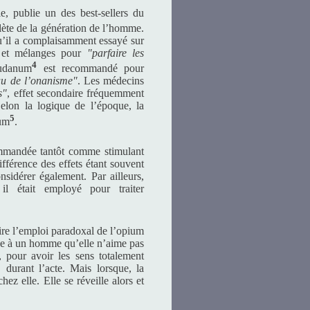
, publie un des best-sellers du
lète de la génération de l’homme.
qu’il a complaisamment essayé sur
s et mélanges pour
"parfaire les
4
audanum
est recommandé pour
éau de l’onanisme"
. Les médecins
s"
, effet secondaire fréquemment
Selon la logique de l’époque, la
5
ium
.
mandée tantôt comme stimulant
ifférence des effets étant souvent
nsidérer également. Par ailleurs,
il était employé pour traiter
re l’emploi paradoxal de l’opium
ée à un homme qu’elle n’aime pas
, pour avoir les sens totalement
" durant l’acte. Mais lorsque, la
hez elle. Elle se réveille alors et