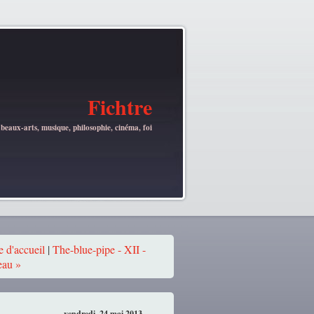
Fichtre
 beaux-arts, musique, philosophie, cinéma, foi
 d'accueil
|
The-blue-pipe - XII -
eau »
vendredi, 24 mai 2013