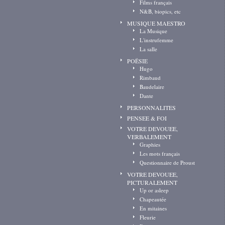
Films français
N&B, biopics, etc
MUSIQUE MAESTRO
La Musique
L'instrufemme
La salle
POËSIE
Hugo
Rimbaud
Baudelaire
Dante
PERSONNALITES
PENSEE & FOI
VOTRE DEVOUEE,
VERBALEMENT
Graphies
Les mots français
Questionnaire de Proust
VOTRE DEVOUEE,
PICTURALEMENT
Up or asleep
Chapeautée
En mitaines
Fleurie