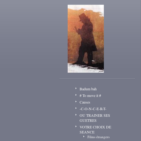
Badum bah
# To move it #
Causes
-C-O-N-C-E-R-T-
OU TRAINER SES
GUETRES
VOTRE CHOIX DE
SEANCE
Films étrangers