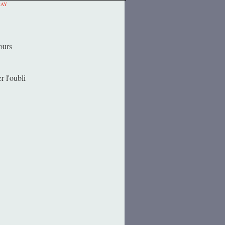
tAY
jours
r l'oubli