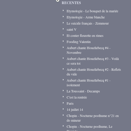
RECENTES
Etymologie - Le bouquet de la mariée
Etymologie - Arme blanche
Le suicide français - Zemmour
saint V
Et conter fleurette en rimes
Fooding Valentin
Aubert chante Houellebecq #4 -
Novembre
Aubert chante Houellebecq #3 - Voilà
ce sera toi
Aubert chante Houellebecq #2 - Reflets
du vide
Aubert chante Houellebecq #1 -
isolement
La Toussaint - Decamps
C'est la rentrée
Paris
14 juillet 14
Chopin - Nocturne posthume n°21 en
do mineur
Chopin - Nocturne posthume, Le