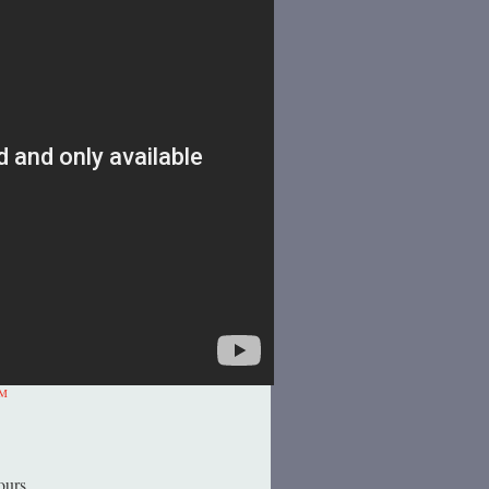
rM
jours