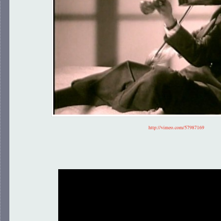
http://vimeo.com/57987169