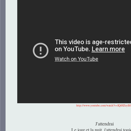
http://www.youtube.com/watch?v=IQtHZeyIf
J'attendrai
Le jour et la nuit, j'attendrai tou