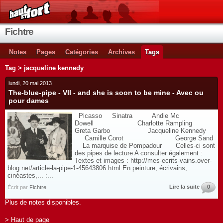
Fichtre
Notes
Pages
Catégories
Archives
Tags
Tag > jacqueline kennedy
lundi, 20 mai 2013
The-blue-pipe - VII - and she is soon to be mine - Avec ou
pour dames
Picasso Sinatra Andie Mc
Dowell Charlotte Rampling
Greta Garbo Jacqueline Kennedy
Camille Corot George Sand
La marquise de Pompadour Celles-ci sont
des pipes de lecture A consulter également :
Textes et images : http://mes-ecrits-vains.over-
blog.net/article-la-pipe-1-45643806.html En peinture, écrivains,
cinéastes,... :...
Lire la suite
0
Écrit par
Fichtre
Plus de notes disponibles.
> Haut de page