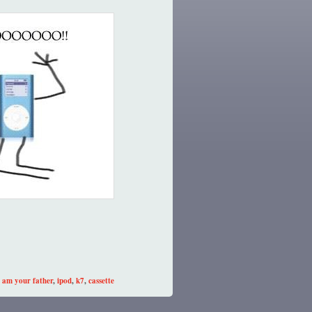
i am your father
,
ipod
,
k7
,
cassette