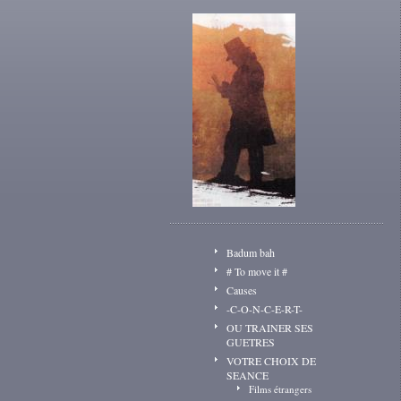
Badum bah
# To move it #
Causes
-C-O-N-C-E-R-T-
OU TRAINER SES
GUETRES
VOTRE CHOIX DE
SEANCE
Films étrangers