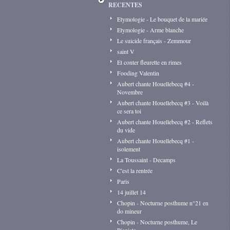
RECENTES
Etymologie - Le bouquet de la mariée
Etymologie - Arme blanche
Le suicide français - Zemmour
saint V
Et conter fleurette en rimes
Fooding Valentin
Aubert chante Houellebecq #4 -
Novembre
Aubert chante Houellebecq #3 - Voilà
ce sera toi
Aubert chante Houellebecq #2 - Reflets
du vide
Aubert chante Houellebecq #1 -
isolement
La Toussaint - Decamps
C'est la rentrée
Paris
14 juillet 14
Chopin - Nocturne posthume n°21 en
do mineur
Chopin - Nocturne posthume, Le