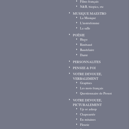
Films français
N&B, biopics, etc
MUSIQUE MAESTRO
La Musique
L'instrufemme
La salle
POËSIE
Hugo
Rimbaud
Baudelaire
Dante
PERSONNALITES
PENSEE & FOI
VOTRE DEVOUEE,
VERBALEMENT
Graphies
Les mots français
Questionnaire de Proust
VOTRE DEVOUEE,
PICTURALEMENT
Up or asleep
Chapeautée
En mitaines
Fleurie