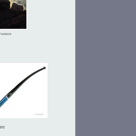
riederich
ure