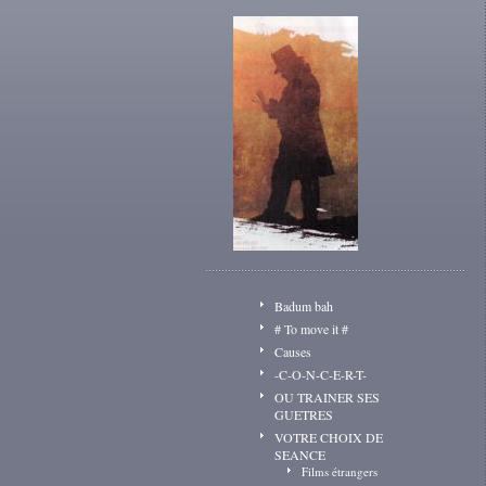
Badum bah
# To move it #
Causes
-C-O-N-C-E-R-T-
OU TRAINER SES
GUETRES
VOTRE CHOIX DE
SEANCE
Films étrangers