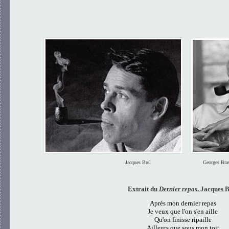
Jacques Brel Georges Brass
Extrait du
Dernier repas
, Jacques 
Après mon dernier repas
Je veux que l'on s'en aille
Qu'on finisse ripaille
Ailleurs que sous mon toit