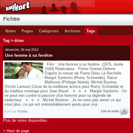
Fichtre
Notes
Pages
Catégories
Archives
Tags
Tag > drieu
dimanche, 06 mai 2012
Une femme à sa fenêtre
Film : Une femme à sa fenêtre (1976, durée
1h50) Réalisateur : Pierre Granier-Deferre
D'après le roman de Pierre Drieu La Rochelle
Margot Santorini (Romy Schneider), Raoul
Malfosse (Philippe Noiret), Michel Boutros
(Victor Lanoux) César de la meilleure actrice pour Romy Schneider et
du meilleur montage pour Jean Ravel. ¤ ¤ ¤ Margot Santorini : On
ne peut rien contre la passion d'un homme pour sa légende de
séducteur. ¤ ¤ ¤ Michel Boutros : Je ne veux pas aimer ce qui
n'est plus, ce qui est irrémédiablement perdu pour moi.
Lire la suite
0
Écrit par
Fichtre
Plus de notes disponibles.
> Haut de page