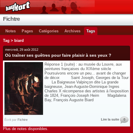
Fichtre
Notes
Pages
Catégories
Archives
Tags
Tag > biard
mercredi, 29 août 2012
Où traîner ses guêtres pour faire plaisir à ses yeux ?
Réponse 1 (suite) : au musée du Louvre, aux
peintures françaises du XIXème siècle
Poursuivons encore un peu... avant de changer
de décor. Saint Joseph, Georges de la Tour
La Baigneuse Valpinçon dite La grande
baigneuse, Jean-Auguste-Dominique Ingres
Charles X récompense des artistes à l'exposition
de 1824, François-Joseph Heim Magdalena
Bay, François Auguste Biard
Lire la suite
0
Écrit par
Fichtre
Plus de notes disponibles.