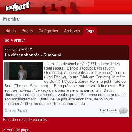
Fichtre
Notes
Pages
Catégories
Archives
Tags
Tag > arthur
mardi, 05 juin 2012
La désenchantée - Rimbaud
Film : La désenchantée (1990, durée 1h18)
Réalisateur : Benoît Jacquot Beth (Judith
Godrèche), Alphonse (Marcel Bozonnet), l'oncle
(Ivan Desny), l'autre (Malcom Conrath), la mère
de Beth (Thérèse Liotard), Rémi le petit frère de
Beth (Thomas Salsmann) Beth présente son travail à la classe. Elle
écrit au tableau : "Je croyais à tous les enchantements". Beth :
Rimaud est né désenchanté et voulait partir. Personne ne pourra définir
son enchantement. Etait-il de ne pas être enchanté, de toujours
chercher à l'être, ou de subir l'enchantement du...
Lire la suite
0
Écrit par
Fichtre
Plus de notes disponibles.
> Haut de page