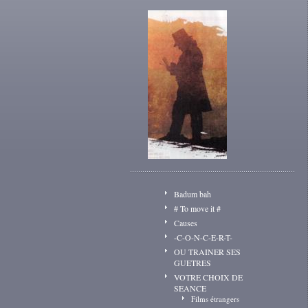
Badum bah
# To move it #
Causes
-C-O-N-C-E-R-T-
OU TRAINER SES
GUETRES
VOTRE CHOIX DE
SEANCE
Films étrangers