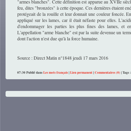
"armes blanches". Cette définition est apparue au XVIIe siècl
feu, dites "bronzées" à cette époque. Ces dernières étaient end
protégeait de la rouille et leur donnait une couleur foncée. E
appliqué sur les lames, car il était néfaste pour elles. L'acid
d'endommager les parties les plus fines des lames, et en p
L'appellation "arme blanche" est par la suite devenue un term
dont l'action n'est due qu'à la force humaine.
Source : Direct Matin n°1848 jeudi 17 mars 2016
07:30 Publié dans
Les mots français
|
Lien permanent
|
Commentaires (0)
| Tags 