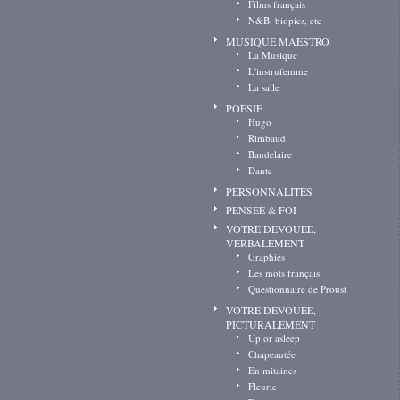
Films français
N&B, biopics, etc
MUSIQUE MAESTRO
La Musique
L'instrufemme
La salle
POËSIE
Hugo
Rimbaud
Baudelaire
Dante
PERSONNALITES
PENSEE & FOI
VOTRE DEVOUEE,
VERBALEMENT
Graphies
Les mots français
Questionnaire de Proust
VOTRE DEVOUEE,
PICTURALEMENT
Up or asleep
Chapeautée
En mitaines
Fleurie