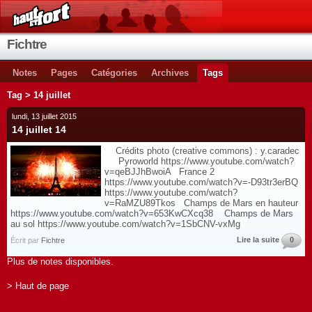
Fichtre
Notes
Pages
Catégories
Archives
Tags
Tag > 14 juillet
lundi, 13 juillet 2015
14 juillet 14
Crédits photo (creative commons) : y.caradec
Pyroworld https://www.youtube.com/watch?
v=qeBJJhBwoiA France 2
https://www.youtube.com/watch?v=-D93tr3erBQ
https://www.youtube.com/watch?
v=RaMZU89Tkos Champs de Mars en hauteur
https://www.youtube.com/watch?v=653KwCXcq38 Champs de Mars
au sol https://www.youtube.com/watch?v=1SbCNV-vxMg
Lire la suite
0
Écrit par
Fichtre
Plus de notes disponibles.
> Haut de page