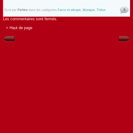
0
Écrit par
Fichtre
dans les catégories
Farce et attrape
,
Musique
,
Thèse
Les commentaires sont fermés.
> Haut de page