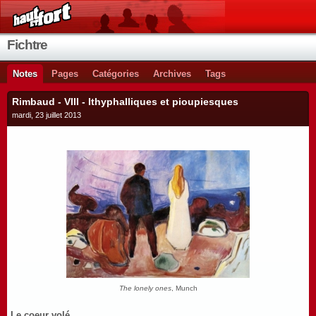
Fichtre
Notes
Pages
Catégories
Archives
Tags
Rimbaud - VIII - Ithyphalliques et pioupiesques
mardi, 23 juillet 2013
The lonely ones
, Munch
Le coeur volé