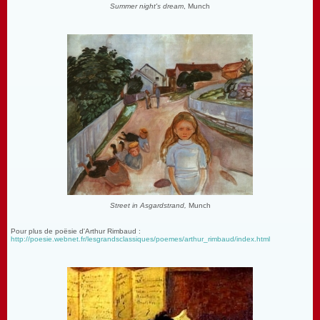
Summer night's dream
, Munch
Street in Asgardstrand,
Munch
Pour plus de poësie d'Arthur Rimbaud :
http://poesie.webnet.fr/lesgrandsclassiques/poemes/arthur_rimbaud/index.html