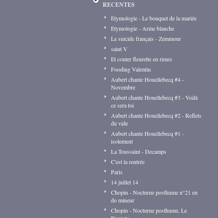
RECENTES
Etymologie - Le bouquet de la mariée
Etymologie - Arme blanche
Le suicide français - Zemmour
saint V
Et conter fleurette en rimes
Fooding Valentin
Aubert chante Houellebecq #4 -
Novembre
Aubert chante Houellebecq #3 - Voilà
ce sera toi
Aubert chante Houellebecq #2 - Reflets
du vide
Aubert chante Houellebecq #1 -
isolement
La Toussaint - Decamps
C'est la rentrée
Paris
14 juillet 14
Chopin - Nocturne posthume n°21 en
do mineur
Chopin - Nocturne posthume, Le