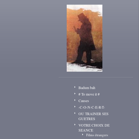
Badum bah
# To move it #
Causes
-C-O-N-C-E-R-T-
OU TRAINER SES
GUETRES
VOTRE CHOIX DE
SEANCE
Films étrangers