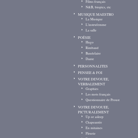
Films français
N&B, biopics, etc
MUSIQUE MAESTRO
La Musique
L'instrufemme
La salle
POËSIE
Hugo
Rimbaud
Baudelaire
Dante
PERSONNALITES
PENSEE & FOI
VOTRE DEVOUEE,
VERBALEMENT
Graphies
Les mots français
Questionnaire de Proust
VOTRE DEVOUEE,
PICTURALEMENT
Up or asleep
Chapeautée
En mitaines
Fleurie