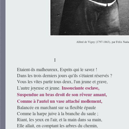
Alfred de Vigny (1797-1863), par Felix Nada
I
Etaient-ils malheureux, Esprits qui le savez !
Dans les trois derniers jours qu'ils s'étaient réservés ?
Vous les vîtes partir tous deux, l'un jeune et grave,
Insouciante esclave,
L'autre joyeuse et jeune.
Suspendue au bras droit de son rêveur amant,
Comme à l'autel un vase attaché mollement,
Balancée en marchant sur sa flexible épaule
Comme la harpe juive à la branche du saule ;
Riant, les yeux en l'air, et la main dans sa main,
Elle allait, en comptant les arbres du chemin,