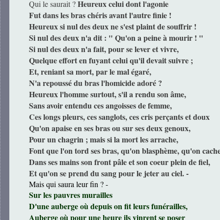
Heureux celui dont l'agonie
Qui le saurait ?
Fut dans les bras chéris avant l'autre finie !
Heureux si nul des deux ne s'est plaint de souffrir !
Si nul des deux n'a dit : " Qu'on a peine à mourir ! "
Si nul des deux n'a fait, pour se lever et vivre,
Quelque effort en fuyant celui qu'il devait suivre ;
Et, reniant sa mort, par le mal égaré,
N'a repoussé du bras l'homicide adoré ?
Heureux l'homme surtout, s'il a rendu son âme,
Sans avoir entendu ces angoisses de femme,
Ces longs pleurs, ces sanglots, ces cris perçants et doux
Qu'on apaise en ses bras ou sur ses deux genoux,
Pour un chagrin ; mais si la mort les arrache,
Font que l'on tord ses bras, qu'on blasphème, qu'on cach
Dans ses mains son front pâle et son coeur plein de fiel,
Et qu'on se prend du sang pour le jeter au ciel. -
Mais qui saura leur fin ? -
Sur les pauvres murailles
D'une auberge où depuis on fit leurs funérailles,
Auberge où pour une heure ils vinrent se poser