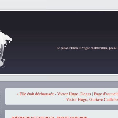
Le galion Fichtre © vogue en littérature, poësie,
« Elle était déchaussée - Victor Hugo, Degas
|
Page d'accueil
- Victor Hugo, Gustave Caillebot
POËMES DE VICTOR HUGO - BENOIT MARCHON