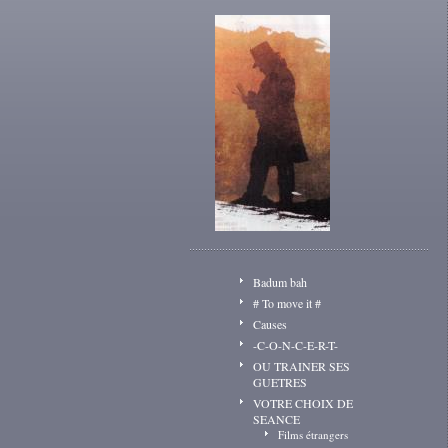
Badum bah
# To move it #
Causes
-C-O-N-C-E-R-T-
OU TRAINER SES
GUETRES
VOTRE CHOIX DE
SEANCE
Films étrangers