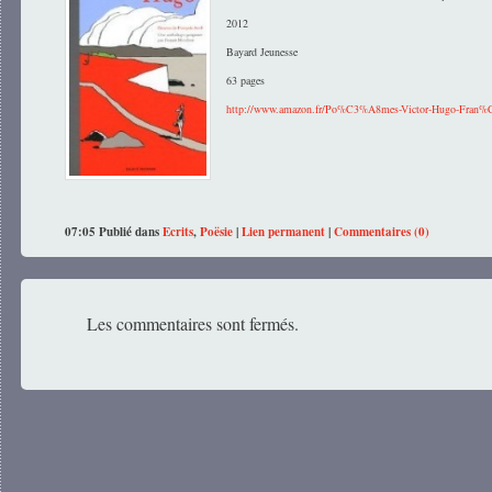
2012
Bayard Jeunesse
63 pages
http://www.amazon.fr/Po%C3%A8mes-Victor-Hugo-Fran%
07:05 Publié dans
Ecrits
,
Poësie
|
Lien permanent
|
Commentaires (0)
Les commentaires sont fermés.