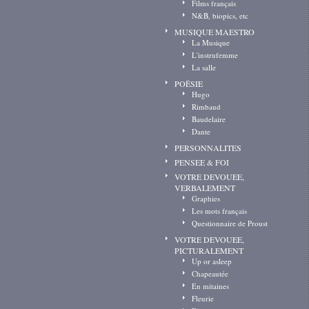
Films français
N&B, biopics, etc
MUSIQUE MAESTRO
La Musique
L'instrufemme
La salle
POËSIE
Hugo
Rimbaud
Baudelaire
Dante
PERSONNALITES
PENSEE & FOI
VOTRE DEVOUEE,
VERBALEMENT
Graphies
Les mots français
Questionnaire de Proust
VOTRE DEVOUEE,
PICTURALEMENT
Up or asleep
Chapeautée
En mitaines
Fleurie