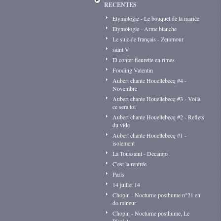
RECENTES
Etymologie - Le bouquet de la mariée
Etymologie - Arme blanche
Le suicide français - Zemmour
saint V
Et conter fleurette en rimes
Fooding Valentin
Aubert chante Houellebecq #4 -
Novembre
Aubert chante Houellebecq #3 - Voilà
ce sera toi
Aubert chante Houellebecq #2 - Reflets
du vide
Aubert chante Houellebecq #1 -
isolement
La Toussaint - Decamps
C'est la rentrée
Paris
14 juillet 14
Chopin - Nocturne posthume n°21 en
do mineur
Chopin - Nocturne posthume, Le