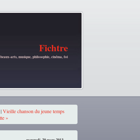
Fichtre
 beaux-arts, musique, philosophie, cinéma, foi
|
Vieille chanson du jeune temps
te »
mercredi, 20 mars 2013