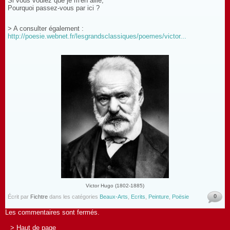
Si vous voulez que je m'en aille,
Pourquoi passez-vous par ici ?
> A consulter également :
http://poesie.webnet.fr/lesgrandsclassiques/poemes/victor...
Victor Hugo (1802-1885)
0
Écrit par
Fichtre
dans les catégories
Beaux-Arts
,
Ecrits
,
Peinture
,
Poësie
Les commentaires sont fermés.
> Haut de page