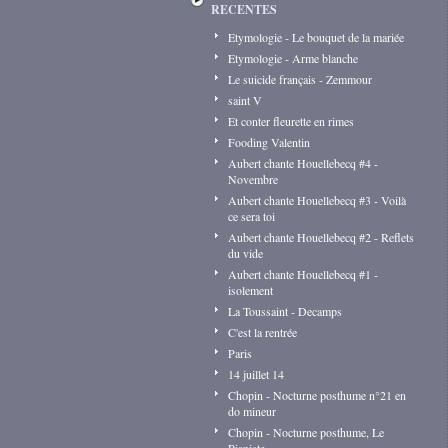
RECENTES
Etymologie - Le bouquet de la mariée
Etymologie - Arme blanche
Le suicide français - Zemmour
saint V
Et conter fleurette en rimes
Fooding Valentin
Aubert chante Houellebecq #4 -
Novembre
Aubert chante Houellebecq #3 - Voilà
ce sera toi
Aubert chante Houellebecq #2 - Reflets
du vide
Aubert chante Houellebecq #1 -
isolement
La Toussaint - Decamps
C'est la rentrée
Paris
14 juillet 14
Chopin - Nocturne posthume n°21 en
do mineur
Chopin - Nocturne posthume, Le