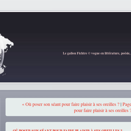
Le galion Fichtre © vogue en littérature, poësie,
« Où poser son séant pour faire plaisir à ses oreilles ?
|
Page
pour faire plaisir à ses oreilles 
OÙ POSER SON SÉANT POUR FAIRE PLAISIR À SES OREILLES ?