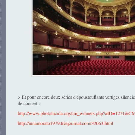
> Et pour encore deux séries d'époustouflants vertiges silenci
de concert :
http://www.photolucida.org/cm_winners.php?aID=1271&CM
http://innamorato1979.livejournal.com/32063.html