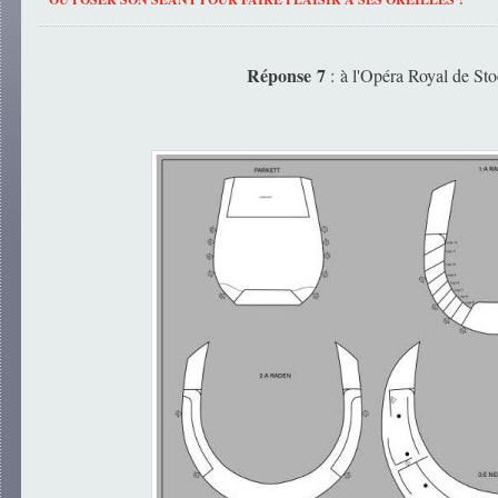
Réponse 7
: à l'Opéra Royal de St