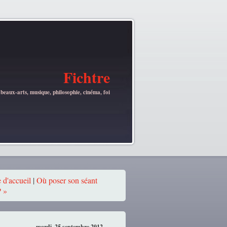
Fichtre
 beaux-arts, musique, philosophie, cinéma, foi
 d'accueil
|
Où poser son séant
? »
mardi, 25 septembre 2012