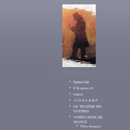
Badum bah
# To move it #
Causes
-C-O-N-C-E-R-T-
OU TRAINER SES
GUETRES
VOTRE CHOIX DE
SEANCE
Films étrangers