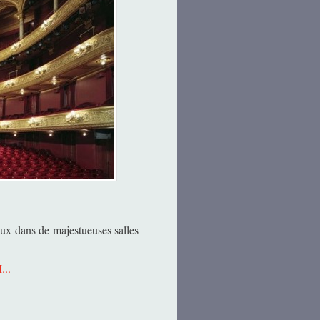
eux dans de majestueuses salles
...