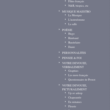
Films français
N&B, biopics, etc
MUSIQUE MAESTRO
La Musique
L'instrufemme
La salle
POËSIE
Hugo
Rimbaud
Baudelaire
Dante
PERSONNALITES
PENSEE & FOI
VOTRE DEVOUEE,
VERBALEMENT
Graphies
Les mots français
Questionnaire de Proust
VOTRE DEVOUEE,
PICTURALEMENT
Up or asleep
Chapeautée
En mitaines
Fleurie